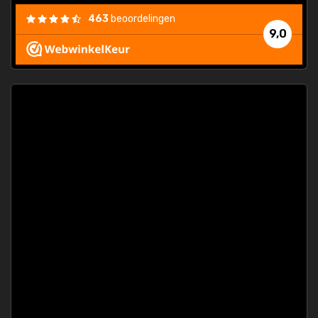
463
beoordelingen
9,0