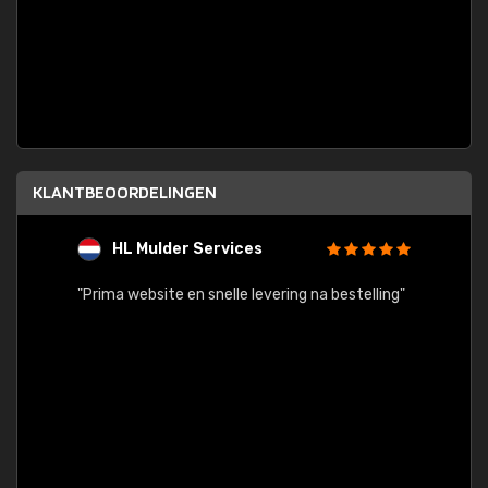
KLANTBEOORDELINGEN
HL Mulder Services
T
"
"Prima website en snelle levering na bestelling"
"Alles