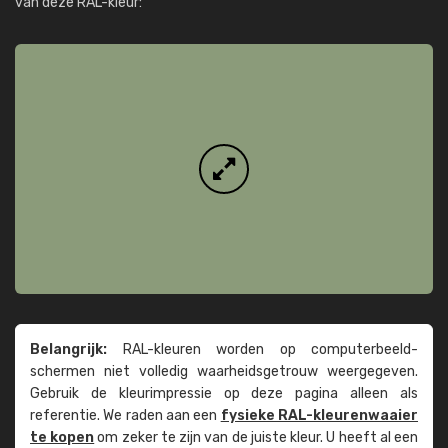
van deze RAL-kleur:
Belangrijk:
RAL-kleuren worden op computer­beeld­
schermen niet volledig waarheids­­getrouw weer­gegeven.
Gebruik de kleur­impressie op deze pagina alleen als
referentie. We raden aan een
fysieke RAL-kleuren­waaier
te kopen
om zeker te zijn van de juiste kleur. U heeft al een