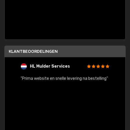
KLANTBEOORDELINGEN
HL Mulder Services
T
"
"Prima website en snelle levering na bestelling"
"Alles