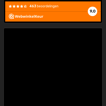
463
beoordelingen
9,0