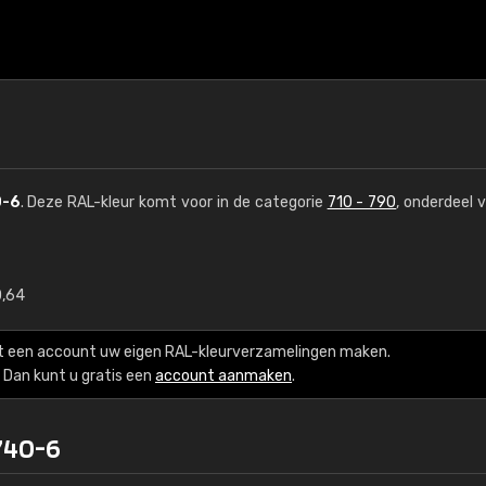
0-6
. Deze RAL-kleur komt voor in de categorie
710 - 790
, onderdeel 
0,64
€15
t een account uw eigen RAL-kleurverzamelingen maken.
RAL K7 op waterba
Dan kunt u gratis een
account aanmaken
.
216 RAL Classic-kleur
740-6
5 x 15 cm, glanzend