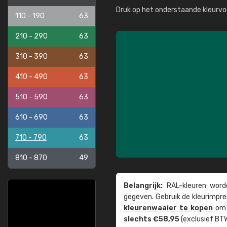
Druk op het onderstaande kleurvo
110 - 190
63
210 - 290
63
310 - 390
63
410 - 490
63
510 - 590
63
610 - 690
63
710 - 790
63
810 - 870
49
Belangrijk:
RAL-kleuren worde
gegeven. Gebruik de kleur­impre
kleuren­waaier te kopen
om z
slechts €58,95
(exclusief BTW