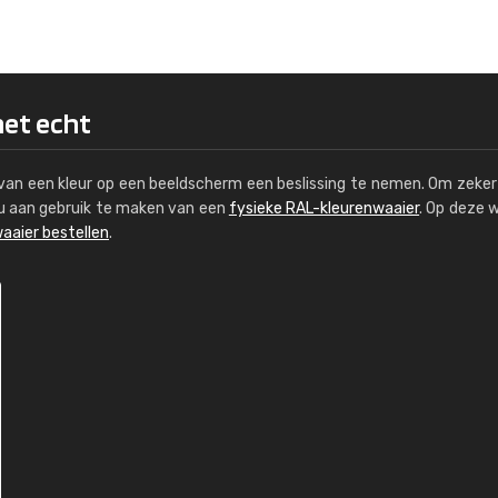
Kambier BV
"Super snelle service en zeer betaal
het echt
s van een kleur op een beeldscherm een beslissing te nemen. Om zeker 
e u aan gebruik te maken van een
fysieke RAL-kleurenwaaier
. Op deze 
aaier bestellen
.