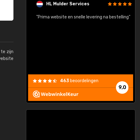
HL Mulder Services
baar!"
"Prima website en snelle levering na bestelling"
"
te zijn
website
463
beoordelingen
9,0