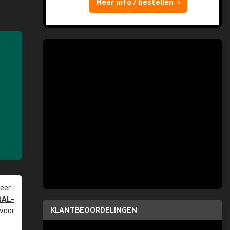
Meer info / bestellen
eer­
RAL-
KLANTBEOORDELINGEN
 voor