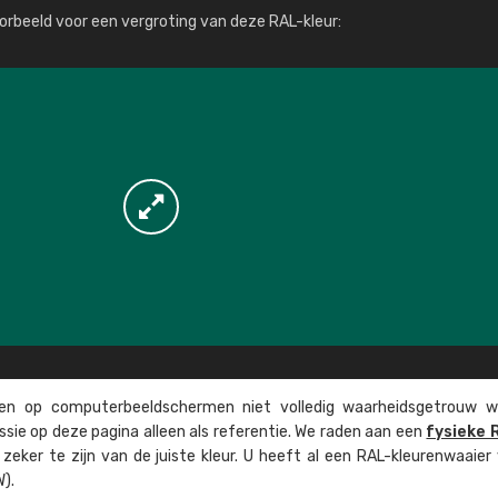
Meer info / bestellen
orbeeld voor een vergroting van deze RAL-kleur:
n op computer­beeld­schermen niet volledig waarheids­­getrouw w
ssie op deze pagina alleen als referentie. We raden aan een
fysieke 
eker te zijn van de juiste kleur. U heeft al een RAL-kleuren­waaier
).