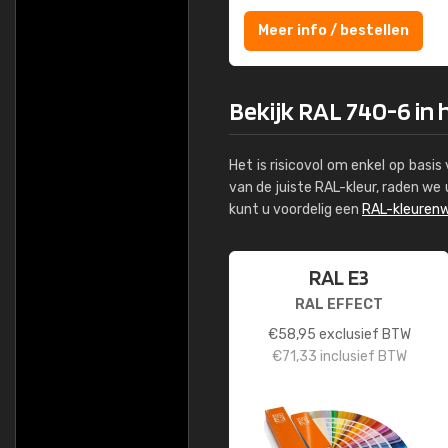
Meer info / bestellen
Bekijk RAL 740-6 in 
Het is risicovol om enkel op basi
van de juiste RAL-kleur, raden w
kunt u voordelig een
RAL-kleurenw
RAL E3
RAL EFFECT
€
58,95
exclusief BTW
€
71,33
inclusief BTW