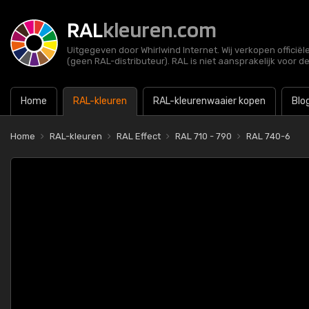
RAL
kleuren.com
Uitgegeven door Whirlwind Internet. Wij verkopen officië
(geen RAL-distributeur). RAL is niet aansprakelijk voor d
Home
RAL-kleuren
RAL-kleurenwaaier kopen
Blo
Home
RAL-kleuren
RAL Effect
RAL 710 - 790
RAL 740-6