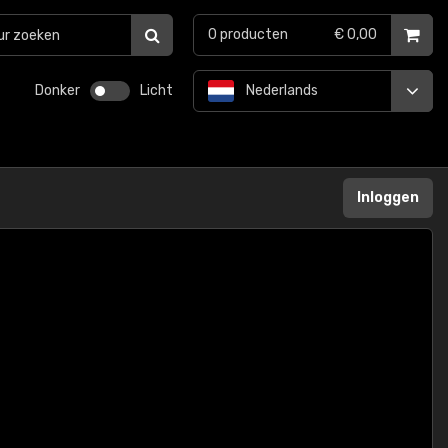
0
producten
€ 0,00
Donker
Licht
Nederlands
Inloggen