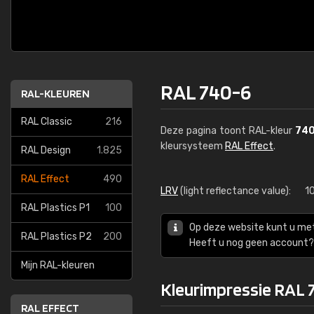
RAL 740-6
RAL-KLEUREN
RAL Classic
216
Deze pagina toont RAL-kleur
74
kleursysteem
RAL Effect
.
RAL Design
1.825
RAL Effect
490
LRV
(light reflectance value):
1
RAL Plastics P1
100
Op deze website kunt u me
RAL Plastics P2
200
Heeft u nog geen account? 
Mijn RAL-kleuren
Kleurimpressie RAL 
RAL EFFECT