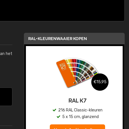
RAL-KLEURENWAAIER KOPEN
van het
,95
€15,95
sis
RAL K7
en
216 RAL Classic-kleuren
5 x 15 cm, glanzend