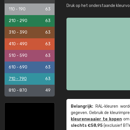
Druk op het onderstaande kleurvo
110 - 190
63
210 - 290
63
310 - 390
63
410 - 490
63
510 - 590
63
610 - 690
63
710 - 790
63
810 - 870
49
Belangrijk:
RAL-kleuren worde
gegeven. Gebruik de kleur­impre
kleuren­waaier te kopen
om z
slechts €58,95
(exclusief BTW