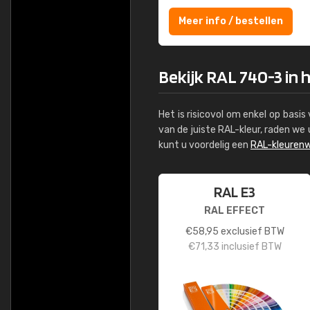
Meer info / bestellen
Bekijk RAL 740-3 in 
Het is risicovol om enkel op basi
van de juiste RAL-kleur, raden w
kunt u voordelig een
RAL-kleurenw
RAL E3
RAL EFFECT
€
58,95
exclusief BTW
€
71,33
inclusief BTW