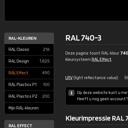
RAL 740-3
RAL-KLEUREN
RAL Classic
216
Deze pagina toont RAL-kleur
740
kleursysteem
RAL Effect
.
RAL Design
1.825
RAL Effect
490
LRV
(light reflectance value):
5
RAL Plastics P1
100
Op deze website kunt u me
RAL Plastics P2
200
Heeft u nog geen account? 
Mijn RAL-kleuren
Kleurimpressie RAL 
RAL EFFECT