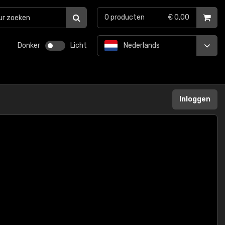
0
producten
€ 0,00
Donker
Licht
Nederlands
Inloggen