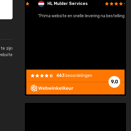
HL Mulder Services
baar!"
"Prima website en snelle levering na bestelling"
"
te zijn
website
463
beoordelingen
9,0