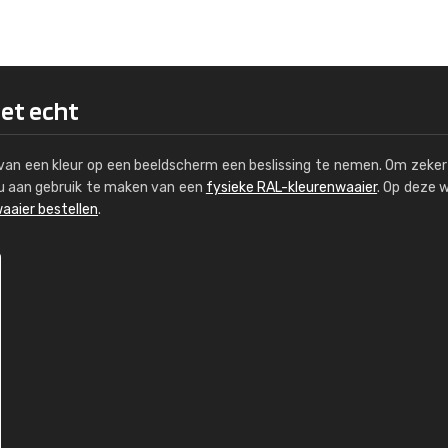
Kambier BV
"Super snelle service en zeer betaal
het echt
s van een kleur op een beeldscherm een beslissing te nemen. Om zeker 
e u aan gebruik te maken van een
fysieke RAL-kleurenwaaier
. Op deze 
aaier bestellen
.