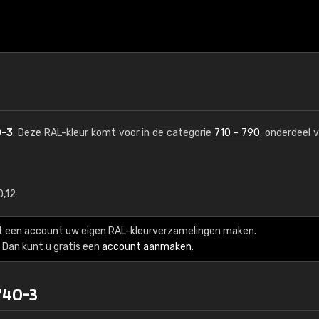
-3
. Deze RAL-kleur komt voor in de categorie
710 - 790
, onderdeel 
0,12
€15
t een account uw eigen RAL-kleurverzamelingen maken.
RAL K7 op waterba
Dan kunt u gratis een
account aanmaken
.
216 RAL Classic-kleur
740-3
5 x 15 cm, glanzend