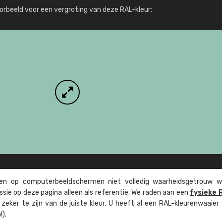
Meer info / bestellen
orbeeld voor een vergroting van deze RAL-kleur:
n op computer­beeld­schermen niet volledig waarheids­­getrouw w
ssie op deze pagina alleen als referentie. We raden aan een
fysieke 
eker te zijn van de juiste kleur. U heeft al een RAL-kleuren­waaier
).