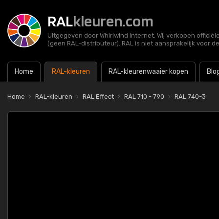
RAL
kleuren.com
Uitgegeven door Whirlwind Internet. Wij verkopen officië
(geen RAL-distributeur). RAL is niet aansprakelijk voor d
Home
RAL-kleuren
RAL-kleurenwaaier kopen
Blo
Home
RAL-kleuren
RAL Effect
RAL 710 - 790
RAL 740-3