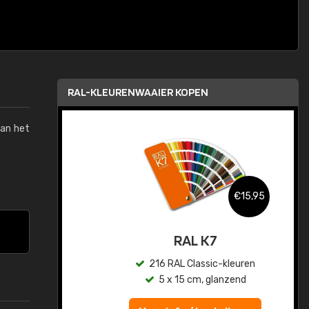
RAL-KLEURENWAAIER KOPEN
van het
,95
€15,95
sis
RAL K7
en
216 RAL Classic-kleuren
5 x 15 cm, glanzend