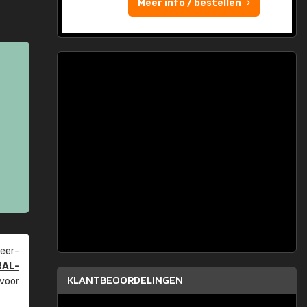
Meer info / bestellen
eer­
RAL-
KLANTBEOORDELINGEN
 voor