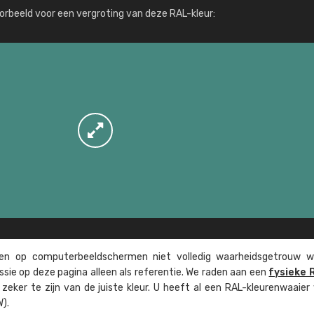
Meer info / bestellen
orbeeld voor een vergroting van deze RAL-kleur:
n op computer­beeld­schermen niet volledig waarheids­­getrouw w
ssie op deze pagina alleen als referentie. We raden aan een
fysieke 
eker te zijn van de juiste kleur. U heeft al een RAL-kleuren­waaier
).