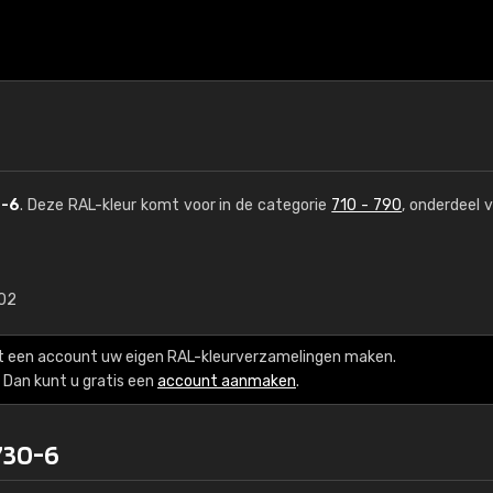
-6
. Deze RAL-kleur komt voor in de categorie
710 - 790
, onderdeel 
,02
€15
t een account uw eigen RAL-kleurverzamelingen maken.
RAL K7 op waterba
Dan kunt u gratis een
account aanmaken
.
216 RAL Classic-kleur
730-6
5 x 15 cm, glanzend