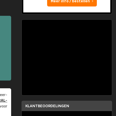
Meer info / bestellen
eer­
RAL-
KLANTBEOORDELINGEN
 voor