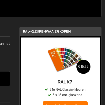
RAL-KLEURENWAAIER KOPEN
van het
,95
€15,95
sis
RAL K7
en
216 RAL Classic-kleuren
5 x 15 cm, glanzend