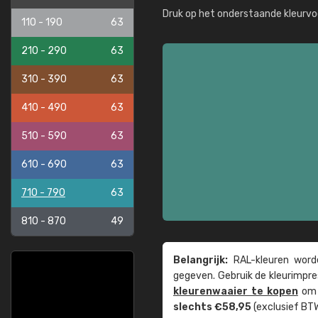
Druk op het onderstaande kleurvo
110 - 190
63
210 - 290
63
310 - 390
63
410 - 490
63
510 - 590
63
610 - 690
63
710 - 790
63
810 - 870
49
Belangrijk:
RAL-kleuren worde
gegeven. Gebruik de kleur­impre
kleuren­waaier te kopen
om z
slechts €58,95
(exclusief BTW