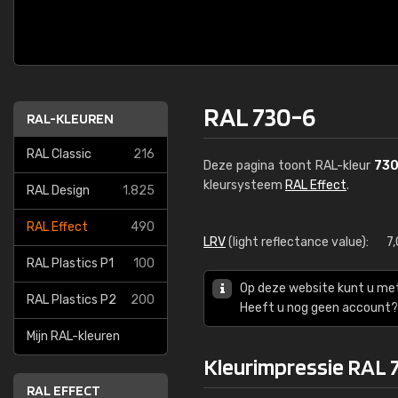
RAL 730-6
RAL-KLEUREN
RAL Classic
216
Deze pagina toont RAL-kleur
730
kleursysteem
RAL Effect
.
RAL Design
1.825
RAL Effect
490
LRV
(light reflectance value):
7
RAL Plastics P1
100
Op deze website kunt u me
RAL Plastics P2
200
Heeft u nog geen account? 
Mijn RAL-kleuren
Kleurimpressie RAL 
RAL EFFECT