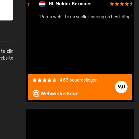
HL Mulder Services
baar!"
"Prima website en snelle levering na bestelling"
"
te zijn
website
463
beoordelingen
9,0