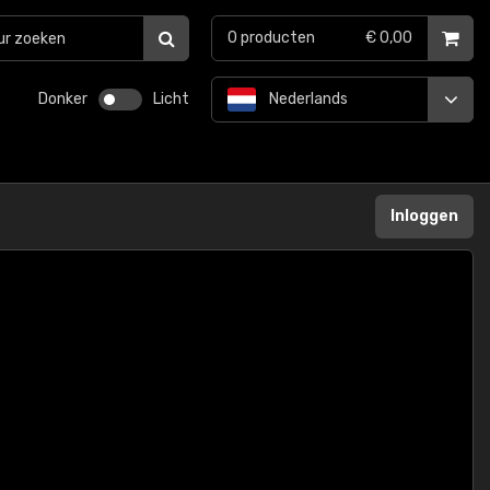
0
producten
€ 0,00
Donker
Licht
Nederlands
Inloggen