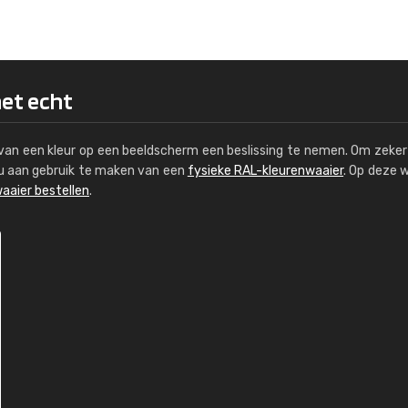
Kambier BV
"Super snelle service en zeer betaal
het echt
s van een kleur op een beeldscherm een beslissing te nemen. Om zeker 
e u aan gebruik te maken van een
fysieke RAL-kleurenwaaier
. Op deze 
aaier bestellen
.