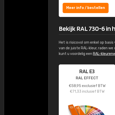
Meer info / bestellen
Bekijk RAL 730-6 in 
Het is risicovol om enkel op basi
van de juiste RAL-kleur, raden w
kunt u voordelig een
RAL-kleurenw
RAL E3
RAL EFFECT
€
58,95
exclusief BTW
€
71,33
inclusief BTW