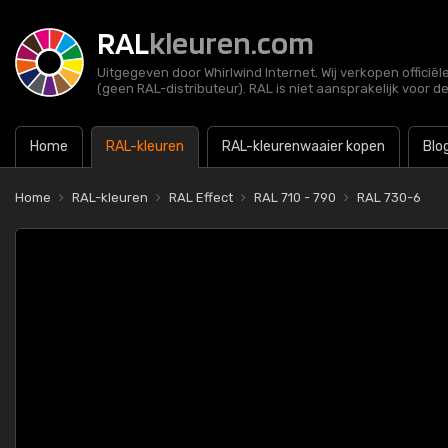
RAL
kleuren.com
Uitgegeven door Whirlwind Internet. Wij verkopen officië
(geen RAL-distributeur). RAL is niet aansprakelijk voor d
Home
RAL-kleuren
RAL-kleurenwaaier kopen
Blo
Home
RAL-kleuren
RAL Effect
RAL 710 - 790
RAL 730-6