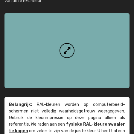
van deze RAL-kleur:
Belangrijk:
RAL-kleuren worden op computer­beeld­
schermen niet volledig waarheids­­getrouw weer­gegeven.
Gebruik de kleur­impressie op deze pagina alleen als
referentie. We raden aan een
fysieke RAL-kleuren­waaier
te kopen
om zeker te zijn van de juiste kleur. U heeft al een