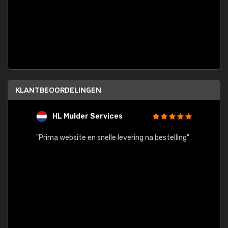
KLANTBEOORDELINGEN
HL Mulder Services
T
"
"Prima website en snelle levering na bestelling"
"Alles