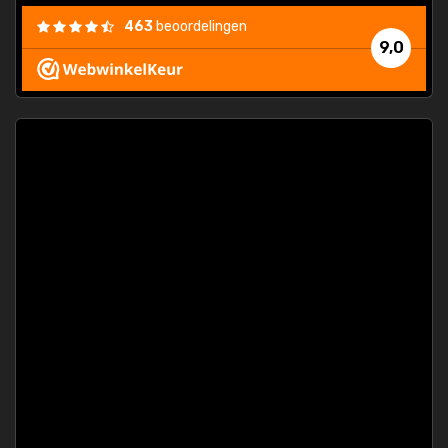
463
beoordelingen
9,0