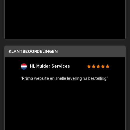
KLANTBEOORDELINGEN
HL Mulder Services
T
"
"Prima website en snelle levering na bestelling"
"Alles