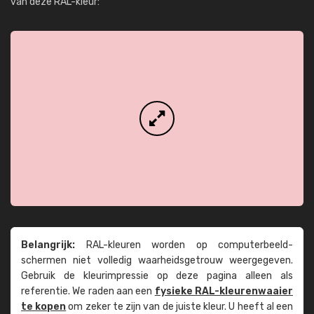
van deze RAL-kleur:
Belangrijk:
RAL-kleuren worden op computer­beeld­
schermen niet volledig waarheids­­getrouw weer­gegeven.
Gebruik de kleur­impressie op deze pagina alleen als
referentie. We raden aan een
fysieke RAL-kleuren­waaier
te kopen
om zeker te zijn van de juiste kleur. U heeft al een