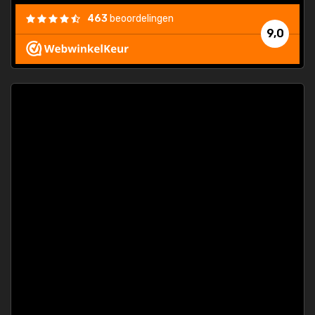
463
beoordelingen
9,0