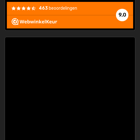
463
beoordelingen
9,0