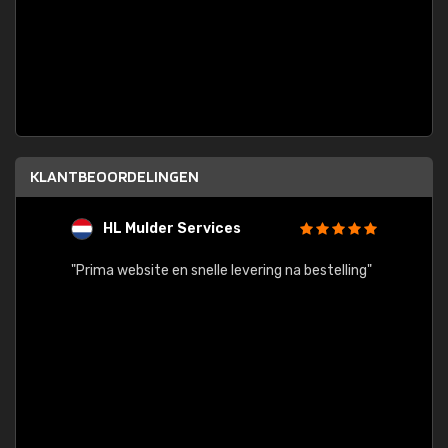
KLANTBEOORDELINGEN
HL Mulder Services
T
"
"Prima website en snelle levering na bestelling"
"Alles