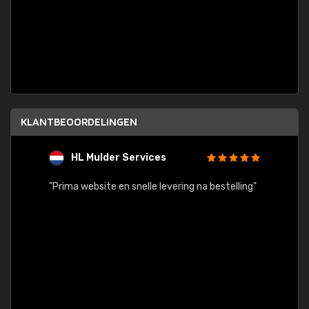
KLANTBEOORDELINGEN
HL Mulder Services
T
"
"Prima website en snelle levering na bestelling"
"Alles