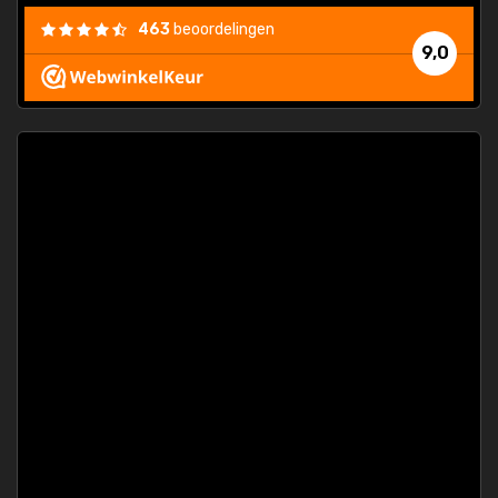
463
beoordelingen
9,0