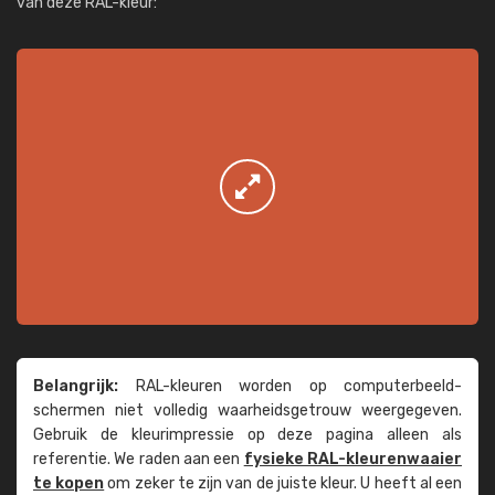
van deze RAL-kleur:
Belangrijk:
RAL-kleuren worden op computer­beeld­
schermen niet volledig waarheids­­getrouw weer­gegeven.
Gebruik de kleur­impressie op deze pagina alleen als
referentie. We raden aan een
fysieke RAL-kleuren­waaier
te kopen
om zeker te zijn van de juiste kleur. U heeft al een