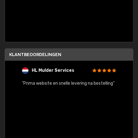
KLANTBEOORDELINGEN
HL Mulder Services
T
"
"Prima website en snelle levering na bestelling"
"Alles