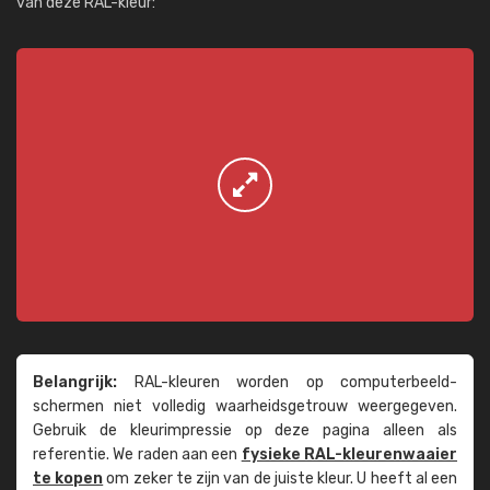
van deze RAL-kleur:
Belangrijk:
RAL-kleuren worden op computer­beeld­
schermen niet volledig waarheids­­getrouw weer­gegeven.
Gebruik de kleur­impressie op deze pagina alleen als
referentie. We raden aan een
fysieke RAL-kleuren­waaier
te kopen
om zeker te zijn van de juiste kleur. U heeft al een