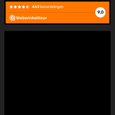
463
beoordelingen
9,0