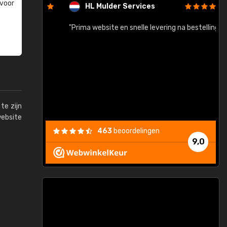
 voor
HL Mulder Services
baar!"
"Prima website en snelle levering na bestelling"
"
te zijn
website
463
beoordelingen
9,0