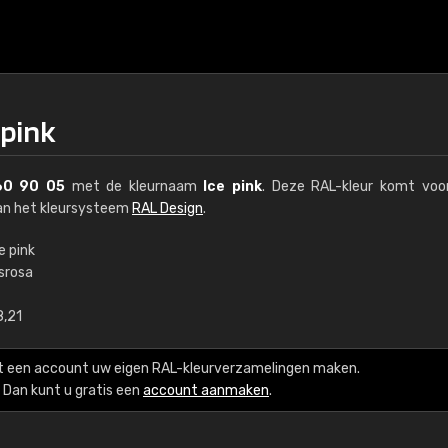
 pink
60 90 05
met de kleurnaam
Ice pink
. Deze RAL-kleur komt voo
van het kleursysteem
RAL Design
.
e pink
isrosa
€15
8,21
RAL K7 op waterba
t een account uw eigen RAL-kleurverzamelingen maken.
216 RAL Classic-kleur
Dan kunt u gratis een
account aanmaken
.
5 x 15 cm, glanzend