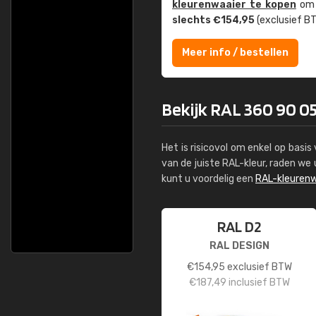
kleuren­waaier te kopen
om z
slechts €154,95
(exclusief BT
Meer info / bestellen
Bekijk RAL 360 90 05 
Het is risicovol om enkel op basi
van de juiste RAL-kleur, raden w
kunt u voordelig een
RAL-kleurenw
RAL D2
RAL DESIGN
€
154,95
exclusief BTW
€
187,49
inclusief BTW