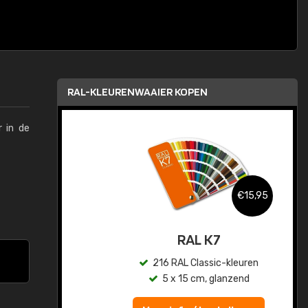
RAL-KLEURENWAAIER KOPEN
r in de
,95
€15,95
sis
RAL K7
en
216 RAL Classic-kleuren
5 x 15 cm, glanzend