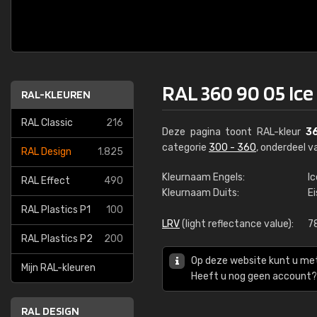
RAL 360 90 05 Ice
RAL-KLEUREN
RAL Classic
216
Deze pagina toont RAL-kleur
3
categorie
300 - 360
, onderdeel 
RAL Design
1.825
Kleurnaam Engels:
Ic
RAL Effect
490
Kleurnaam Duits:
E
RAL Plastics P1
100
LRV
(light reflectance value):
7
RAL Plastics P2
200
Op deze website kunt u me
Mijn RAL-kleuren
Heeft u nog geen account? 
RAL DESIGN