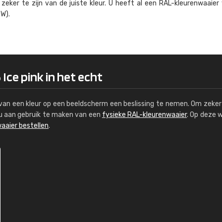
eker te zijn van de juiste kleur. U heeft al een RAL-kleuren­waaier
Kambier BV
W).
"Super snelle service en zeer betaal
Ice pink in het echt
s van een kleur op een beeldscherm een beslissing te nemen. Om zeker 
e u aan gebruik te maken van een
fysieke RAL-kleurenwaaier
. Op deze 
aaier bestellen
.