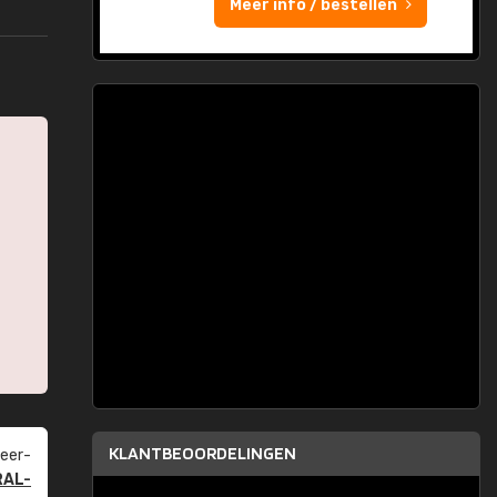
Meer info / bestellen
KLANTBEOORDELINGEN
eer­
RAL-