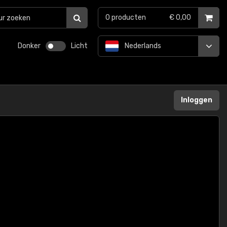
0
producten
€ 0,00
Donker
Licht
Nederlands
Inloggen