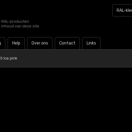
le RAL-producten
e inhoud van deze site.
g
Help
Over ons
Contact
Links
5 Ice pink