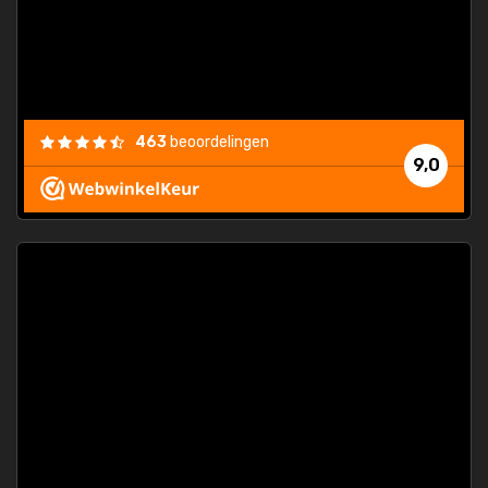
463
beoordelingen
9,0