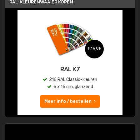
RAL-KLEURENWAAIER KOPEN
€15,95
RAL K7
216 RAL Classic-kleuren
5 x 15 cm, glanzend
Meer info / bestellen