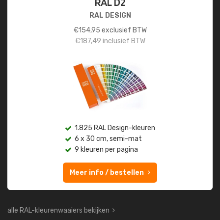
RAL D2
RAL DESIGN
€
154,95
exclusief BTW
€
187,49
inclusief BTW
1.825 RAL Design-kleuren
6 x 30 cm, semi-mat
9 kleuren per pagina
Meer info / bestellen
alle RAL-kleurenwaaiers bekijken