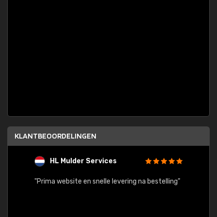
KLANTBEOORDELINGEN
HL Mulder Services
T
"
"Prima website en snelle levering na bestelling"
"Alles