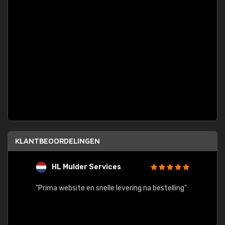
KLANTBEOORDELINGEN
HL Mulder Services
T
"
"Prima website en snelle levering na bestelling"
"Alles