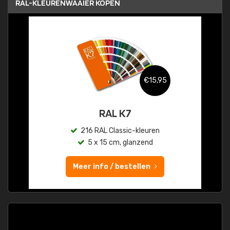
RAL-KLEURENWAAIER KOPEN
€15,95
RAL K7
216 RAL Classic-kleuren
5 x 15 cm, glanzend
Meer info / bestellen