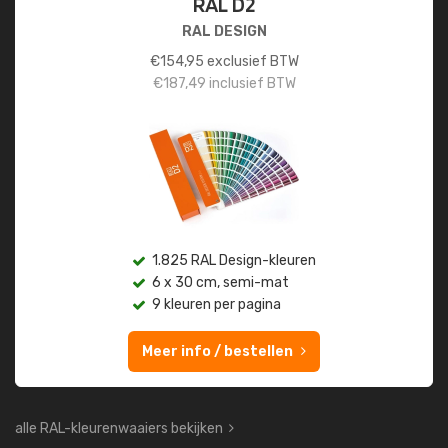
RAL D2
RAL DESIGN
€
154,95
exclusief BTW
€
187,49
inclusief BTW
1.825 RAL Design-kleuren
6 x 30 cm, semi-mat
9 kleuren per pagina
Meer info / bestellen
alle RAL-kleurenwaaiers bekijken