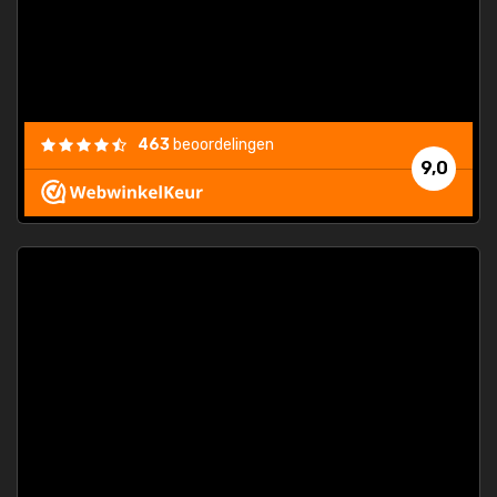
463
beoordelingen
9,0