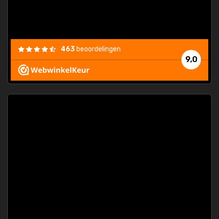
463
beoordelingen
9,0