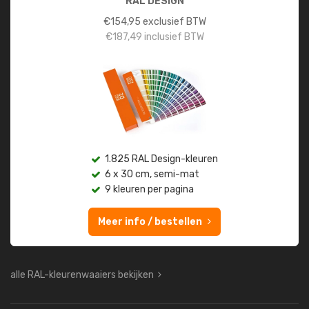
RAL DESIGN
€
154,95
exclusief BTW
€
187,49
inclusief BTW
1.825 RAL Design-kleuren
6 x 30 cm, semi-mat
9 kleuren per pagina
Meer info / bestellen
alle RAL-kleurenwaaiers bekijken