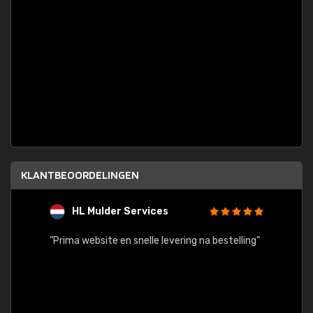
KLANTBEOORDELINGEN
HL Mulder Services
T
"
"Prima website en snelle levering na bestelling"
"Alles