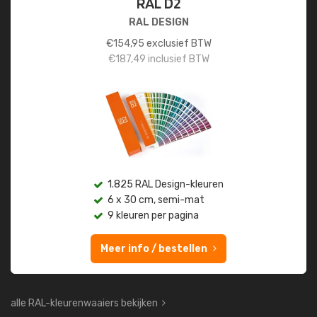
RAL D2
RAL DESIGN
€
154,95
exclusief BTW
€
187,49
inclusief BTW
1.825 RAL Design-kleuren
6 x 30 cm, semi-mat
9 kleuren per pagina
Meer info / bestellen
alle RAL-kleurenwaaiers bekijken