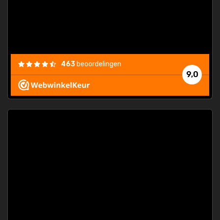
463
beoordelingen
9,0