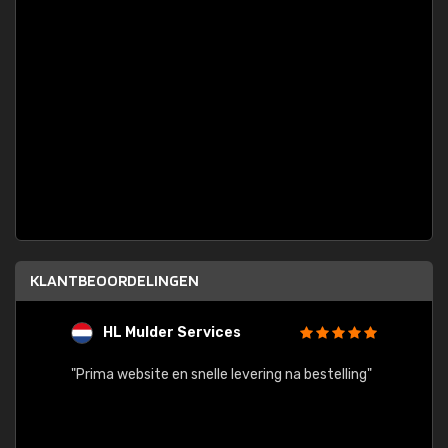
KLANTBEOORDELINGEN
HL Mulder Services
T
"
"Prima website en snelle levering na bestelling"
"Alles