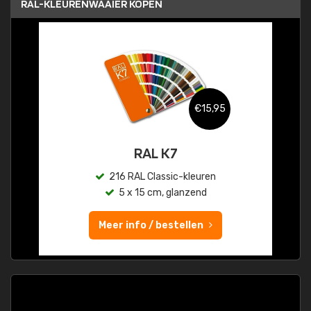
RAL-KLEURENWAAIER KOPEN
€15,95
RAL K7
216 RAL Classic-kleuren
5 x 15 cm, glanzend
Meer info / bestellen