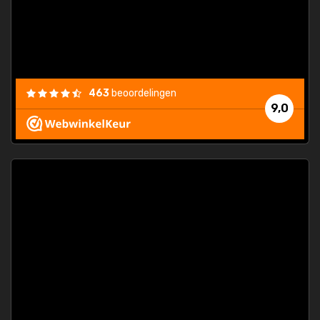
463
beoordelingen
9,0