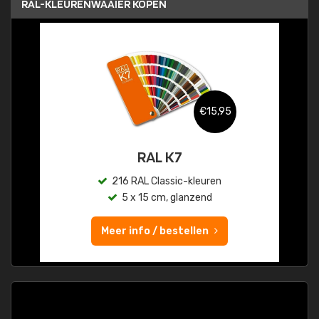
RAL-KLEURENWAAIER KOPEN
€15,95
RAL K7
216 RAL Classic-kleuren
5 x 15 cm, glanzend
Meer info / bestellen