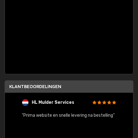
KLANTBEOORDELINGEN
HL Mulder Services
T
"
"Prima website en snelle levering na bestelling"
"Alles