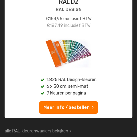
RAL D2
RAL DESIGN
€
154,95
exclusief BTW
€
187,49
inclusief BTW
1.825 RAL Design-kleuren
6 x 30 cm, semi-mat
9 kleuren per pagina
Meer info / bestellen
alle RAL-kleurenwaaiers bekijken