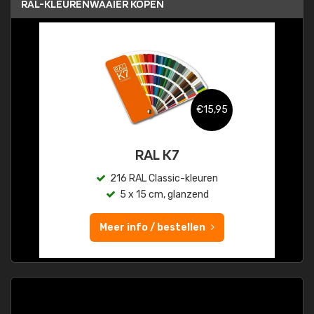
RAL-KLEURENWAAIER KOPEN
€15,95
RAL K7
216 RAL Classic-kleuren
5 x 15 cm, glanzend
Meer info / bestellen