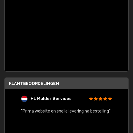
KLANTBEOORDELINGEN
HL Mulder Services
T
"
"Prima website en snelle levering na bestelling"
"Alles