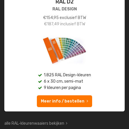
RAL D2
RAL DESIGN
€
154,95
exclusief BTW
€
187,49
inclusief BTW
1.825 RAL Design-kleuren
6 x 30 cm, semi-mat
9 kleuren per pagina
Meer info / bestellen
alle RAL-kleurenwaaiers bekijken