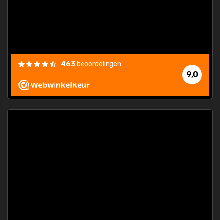
463
beoordelingen
9,0