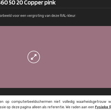
360 50 20 Copper pink
Meer info / bestellen
orbeeld voor een vergroting van deze RAL-kleur:
n op computer­beeld­schermen niet volledig waarheids­­getrouw w
ssie op deze pagina alleen als referentie. We raden aan een
fysieke 