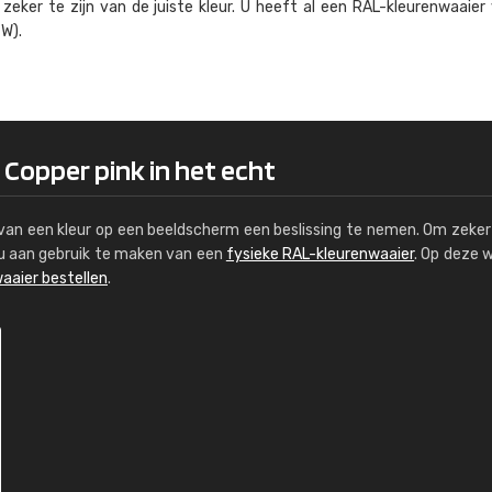
eker te zijn van de juiste kleur. U heeft al een RAL-kleuren­waaier
Kambier BV
W).
"Super snelle service en zeer betaal
 Copper pink in het echt
s van een kleur op een beeldscherm een beslissing te nemen. Om zeker 
e u aan gebruik te maken van een
fysieke RAL-kleurenwaaier
. Op deze 
aaier bestellen
.