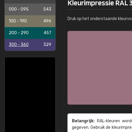
Kleurimpressie RAL 
000 - 095
543
Druk op het onderstaande kleurvo
100 - 190
496
200 - 290
457
300 - 360
329
Belangrijk:
RAL-kleuren worde
gegeven. Gebruik de kleur­impre