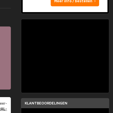
Meer info / bestellen
KLANTBEOORDELINGEN
eer­
RAL-