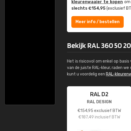
kleuren­waaier te kopen
om z
slechts €154,95
(exclusief BT
Meer info / bestellen
Bekijk RAL 360 50 20
Het is risicovol om enkel op basi
van de juiste RAL-kleur, raden w
kunt u voordelig een
RAL-kleurenw
RAL D2
RAL DESIGN
€
154,95
exclusief BTW
€
187,49
inclusief BTW