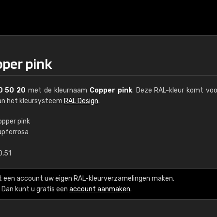
pper pink
0 50 20
met de kleurnaam
Copper pink
. Deze RAL-kleur komt voo
van het kleursysteem
RAL Design
.
opper pink
upferrosa
€15
0,51
RAL K7 op waterba
t een account uw eigen RAL-kleurverzamelingen maken.
216 RAL Classic-kleur
Dan kunt u gratis een
account aanmaken
.
5 x 15 cm, glanzend