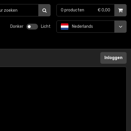
0
producten
€ 0,00
Donker
Licht
Nederlands
Inloggen