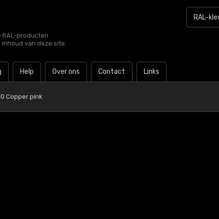
le RAL-producten
e inhoud van deze site.
g
Help
Over ons
Contact
Links
20 Copper pink