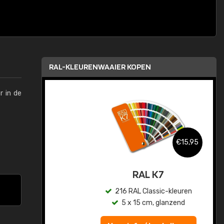
RAL-KLEURENWAAIER KOPEN
r in de
,95
€15,95
sis
RAL K7
en
216 RAL Classic-kleuren
5 x 15 cm, glanzend