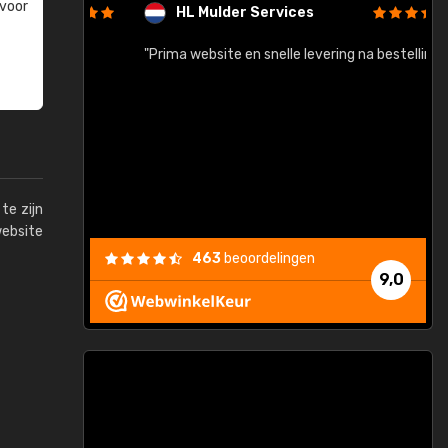
 voor
HL Mulder Services
baar!"
"Prima website en snelle levering na bestelling"
"
te zijn
website
463
beoordelingen
9,0