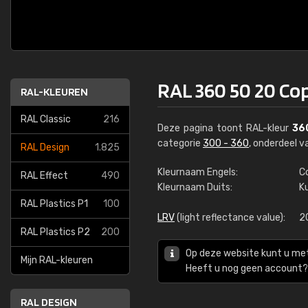
RAL 360 50 20 Co
RAL-KLEUREN
RAL Classic
216
Deze pagina toont RAL-kleur
36
categorie
300 - 360
, onderdeel 
RAL Design
1.825
Kleurnaam Engels:
C
RAL Effect
490
Kleurnaam Duits:
K
RAL Plastics P1
100
LRV
(light reflectance value):
2
RAL Plastics P2
200
Op deze website kunt u me
Mijn RAL-kleuren
Heeft u nog geen account? 
RAL DESIGN