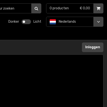
0
producten
€ 0,00
Donker
Licht
Nederlands
Inloggen