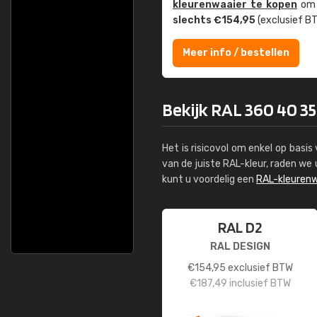
kleuren­waaier te kopen
om z
slechts €154,95
(exclusief BT
Meer info / bestellen
Bekijk RAL 360 40 35
Het is risicovol om enkel op basi
van de juiste RAL-kleur, raden w
kunt u voordelig een
RAL-kleurenw
RAL D2
RAL DESIGN
€
154,95
exclusief BTW
€
187,49
inclusief BTW