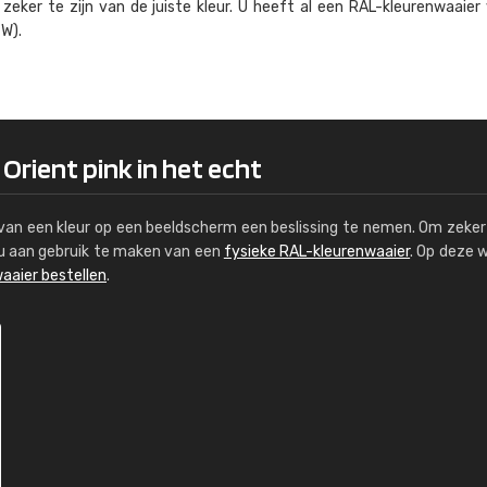
eker te zijn van de juiste kleur. U heeft al een RAL-kleuren­waaier
Kambier BV
W).
"Super snelle service en zeer betaal
 Orient pink in het echt
s van een kleur op een beeldscherm een beslissing te nemen. Om zeker 
e u aan gebruik te maken van een
fysieke RAL-kleurenwaaier
. Op deze 
aaier bestellen
.