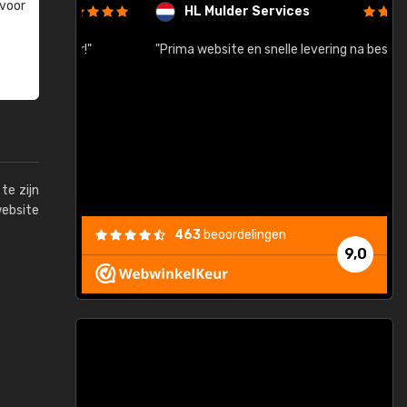
 voor
HL Mulder Services
baar!"
"Prima website en snelle levering na bestelling"
"
te zijn
website
463
beoordelingen
9,0