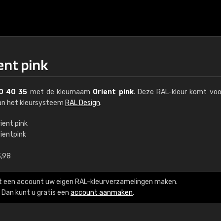
ent pink
0 40 35
met de kleurnaam
Orient pink
. Deze RAL-kleur komt voo
van het kleursysteem
RAL Design
.
ient pink
rientpink
€15
3,98
RAL K7 op waterba
t een account uw eigen RAL-kleurverzamelingen maken.
216 RAL Classic-kleur
Dan kunt u gratis een
account aanmaken
.
5 x 15 cm, glanzend