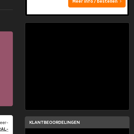
Meer info / bestellen
KLANTBEOORDELINGEN
eer­
RAL-