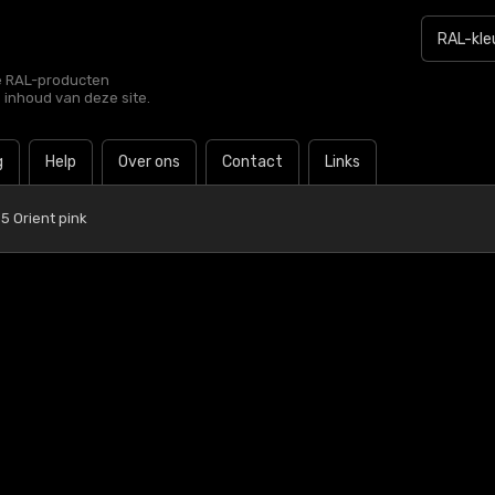
le RAL-producten
e inhoud van deze site.
g
Help
Over ons
Contact
Links
5 Orient pink