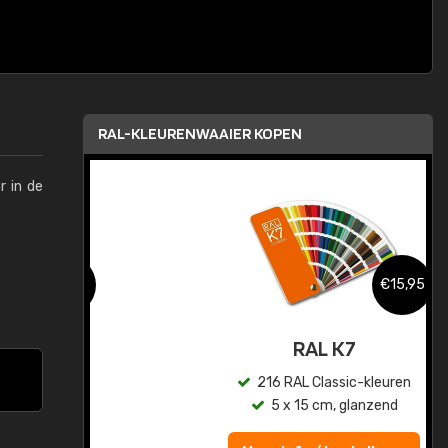
RAL-KLEURENWAAIER KOPEN
r in de
,95
€15,95
sis
RAL K7
en
216 RAL Classic-kleuren
5 x 15 cm, glanzend