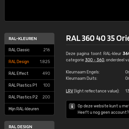
RAL 360 40 35 Ori
RAL-KLEUREN
RAL Classic
216
Deze pagina toont RAL-kleur
36
categorie
300 - 360
, onderdeel 
RAL Design
1.825
Kleurnaam Engels:
Or
RAL Effect
490
Kleurnaam Duits:
O
RAL Plastics P1
100
LRV
(light reflectance value):
1
RAL Plastics P2
200
Op deze website kunt u me
Mijn RAL-kleuren
Heeft u nog geen account? 
RAL DESIGN