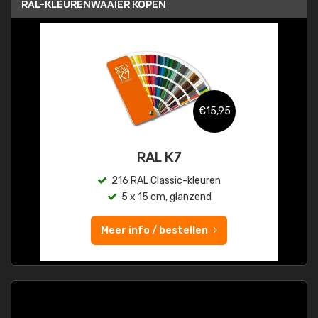
RAL-KLEURENWAAIER KOPEN
€15,95
RAL K7
216 RAL Classic-kleuren
5 x 15 cm, glanzend
Meer info / bestellen