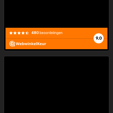
els.
econd
/my-
ding
480
beoordelingen
e
9,0
 and