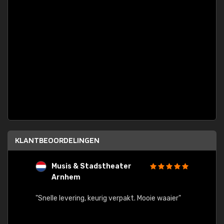
KLANTBEOORDELINGEN
Musis & Stadstheater
L
Arnhem
rt.
"Rapid
egards
"Snelle levering, keurig verpakt. Mooie waaier"