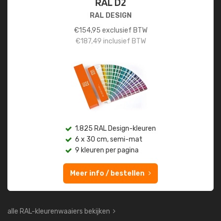
RAL D2
RAL DESIGN
€
154,95
exclusief BTW
€
187,49
inclusief BTW
1.825 RAL Design-kleuren
6 x 30 cm, semi-mat
9 kleuren per pagina
Meer info / bestellen
alle RAL-kleurenwaaiers bekijken