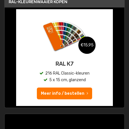
RAL-KLEURENWAAIER KOPEN
€15,95
RAL K7
216 RAL Classic-kleuren
5 x 15 cm, glanzend
Meer info / bestellen