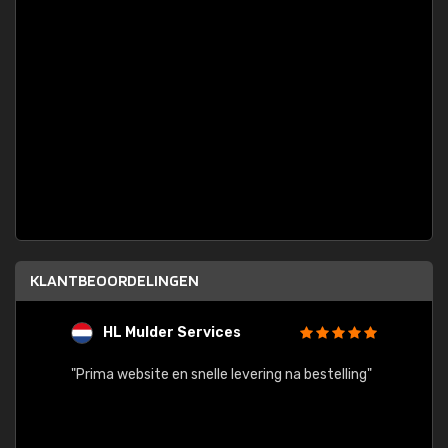
KLANTBEOORDELINGEN
HL Mulder Services
T
"
"Prima website en snelle levering na bestelling"
"Alles