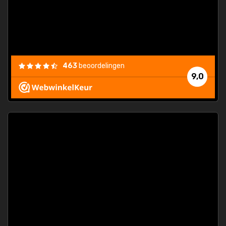
463
beoordelingen
9,0