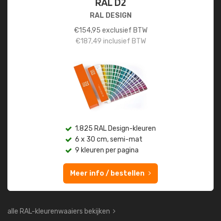
RAL D2
RAL DESIGN
€
154,95
exclusief BTW
€
187,49
inclusief BTW
1.825 RAL Design-kleuren
6 x 30 cm, semi-mat
9 kleuren per pagina
Meer info / bestellen
alle RAL-kleurenwaaiers bekijken