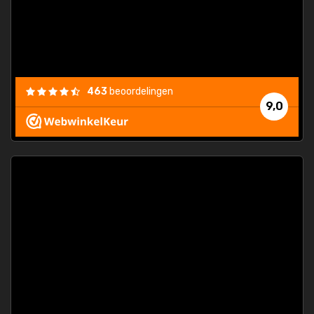
463
beoordelingen
9,0