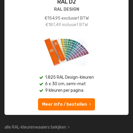
RAL D2
RAL DESIGN
€
154,95
exclusief BTW
€
187,49
inclusief BTW
1.825 RAL Design-kleuren
6 x 30 cm, semi-mat
9 kleuren per pagina
Meer info / bestellen
alle RAL-kleurenwaaiers bekijken