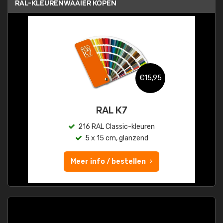
RAL-KLEURENWAAIER KOPEN
€15,95
RAL K7
216 RAL Classic-kleuren
5 x 15 cm, glanzend
Meer info / bestellen