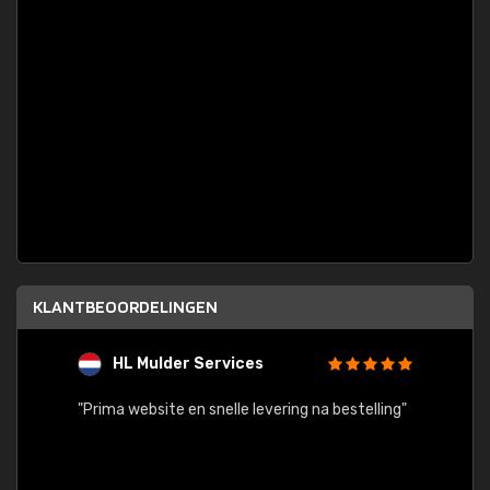
KLANTBEOORDELINGEN
HL Mulder Services
T
"
"Prima website en snelle levering na bestelling"
"Alles