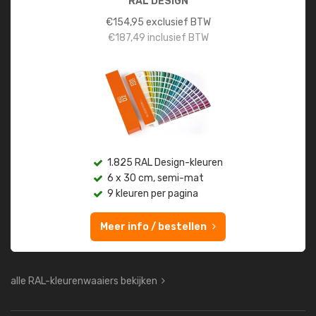
RAL DESIGN
€
154,95
exclusief BTW
€
187,49
inclusief BTW
1.825 RAL Design-kleuren
6 x 30 cm, semi-mat
9 kleuren per pagina
Meer info / bestellen
alle RAL-kleurenwaaiers bekijken