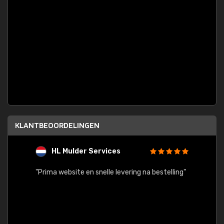
KLANTBEOORDELINGEN
HL Mulder Services
T
"
"Prima website en snelle levering na bestelling"
"Alles