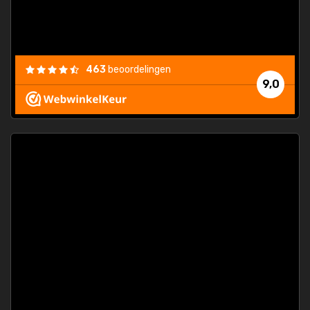
463
beoordelingen
9,0