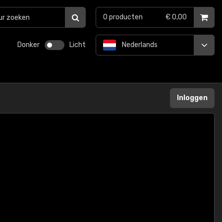
0
producten
€ 0,00
Donker
Licht
Nederlands
Inloggen