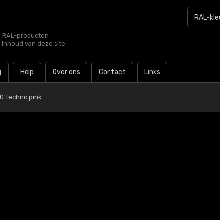
le RAL-producten
e inhoud van deze site.
g
Help
Over ons
Contact
Links
0 Techno pink