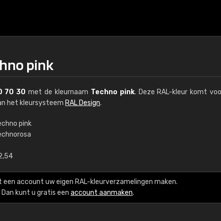
chno pink
0 70 30
met de kleurnaam
Techno pink
. Deze RAL-kleur komt voo
van het kleursysteem
RAL Design
.
echno pink
echnorosa
€15
2,54
RAL K7 op waterba
t een account uw eigen RAL-kleurverzamelingen maken.
216 RAL Classic-kleur
Dan kunt u gratis een
account aanmaken
.
5 x 15 cm, glanzend