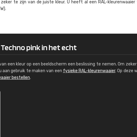
eker te zijn van de juiste kleur. U heeft al een RAL-kleuren­waaier
Kambier BV
W).
"Super snelle service en zeer betaal
 Techno pink in het echt
s van een kleur op een beeldscherm een beslissing te nemen. Om zeker 
e u aan gebruik te maken van een
fysieke RAL-kleurenwaaier
. Op deze 
aaier bestellen
.