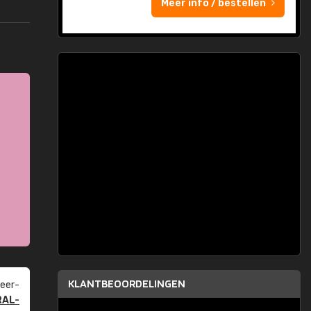
Meer info / bestellen
KLANTBEOORDELINGEN
eer­
RAL-