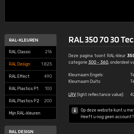
RAL 350 70 30 Te
RAL-KLEUREN
RAL Classic
216
Deze pagina toont RAL-kleur
35
categorie
300 - 360
, onderdeel 
RAL Design
1.825
Kleurnaam Engels:
T
RAL Effect
490
Kleurnaam Duits:
T
RAL Plastics P1
100
LRV
(light reflectance value):
4
RAL Plastics P2
200
Op deze website kunt u me
Mijn RAL-kleuren
Heeft u nog geen account? 
RAL DESIGN