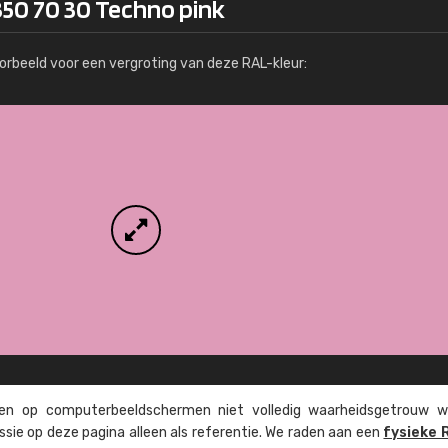
350 70 30 Techno pink
Meer info / bestellen
orbeeld voor een vergroting van deze RAL-kleur:
n op computer­beeld­schermen niet volledig waarheids­­getrouw w
ssie op deze pagina alleen als referentie. We raden aan een
fysieke 