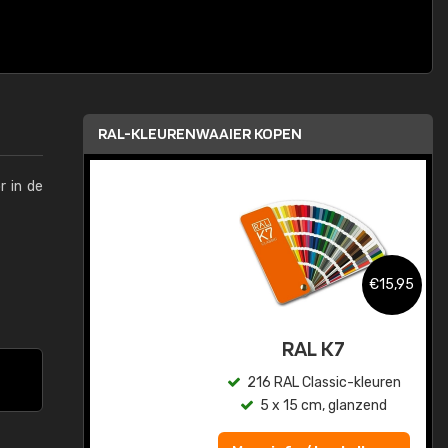
RAL-KLEURENWAAIER KOPEN
r in de
,95
€15,95
sis
RAL K7
en
216 RAL Classic-kleuren
5 x 15 cm, glanzend