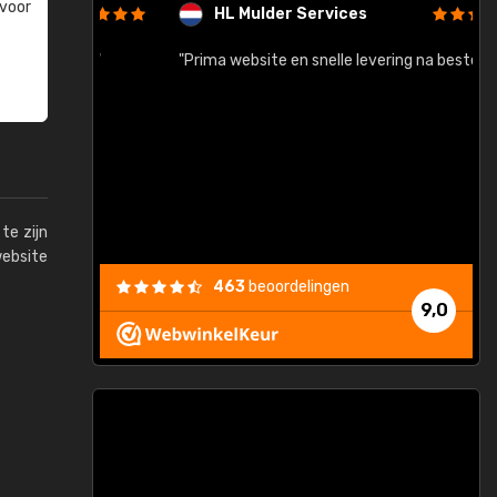
 voor
HL Mulder Services
baar!"
"Prima website en snelle levering na bestelling"
"
te zijn
website
463
beoordelingen
9,0