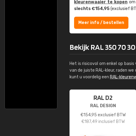
kleuren­waaier te kopen
om z
slechts €154,95
(exclusief BT
Meer info / bestellen
Bekijk RAL 350 70 30
Het is risicovol om enkel op basi
van de juiste RAL-kleur, raden w
kunt u voordelig een
RAL-kleurenw
RAL D2
RAL DESIGN
€
154,95
exclusief BTW
€
187,49
inclusief BTW