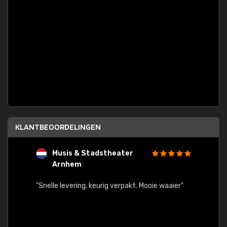
KLANTBEOORDELINGEN
Musis & Stadstheater
L
Arnhem
rt.
"Rapid
egards
"Snelle levering, keurig verpakt. Mooie waaier"
els.
econd