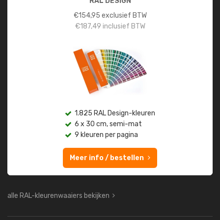
RAL DESIGN
€
154,95
exclusief BTW
€
187,49
inclusief BTW
1.825 RAL Design-kleuren
6 x 30 cm, semi-mat
9 kleuren per pagina
Meer info / bestellen
alle RAL-kleurenwaaiers bekijken