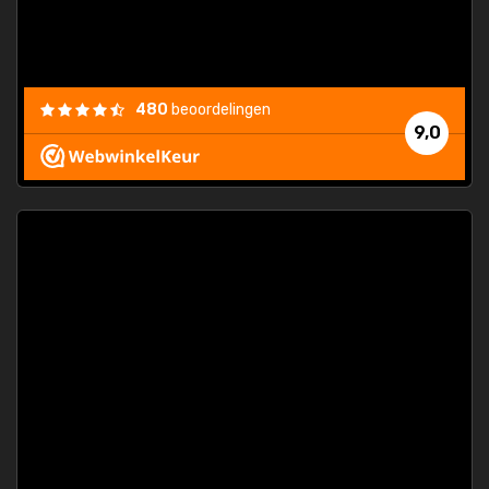
/my-
ding
480
beoordelingen
e
9,0
 and