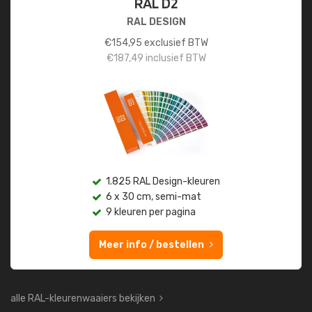
RAL D2
RAL DESIGN
€
154,95
exclusief BTW
€
187,49
inclusief BTW
1.825 RAL Design-kleuren
6 x 30 cm, semi-mat
9 kleuren per pagina
Meer info / bestellen
alle RAL-kleurenwaaiers bekijken