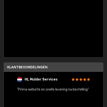
KLANTBEOORDELINGEN
HL Mulder Services
T
"
"Prima website en snelle levering na bestelling"
"Alles