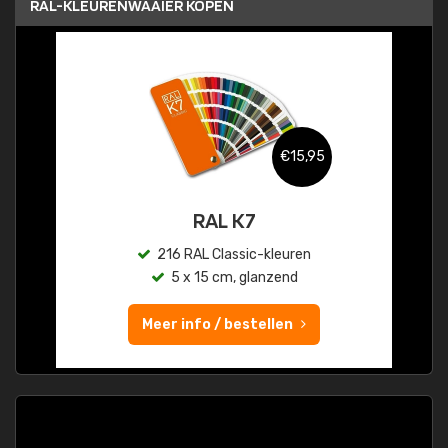
RAL-KLEURENWAAIER KOPEN
€15,95
RAL K7
216 RAL Classic-kleuren
5 x 15 cm, glanzend
Meer info / bestellen