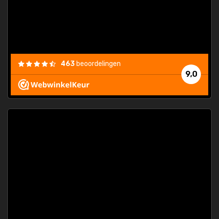
463
beoordelingen
9,0