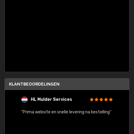
KLANTBEOORDELINGEN
HL Mulder Services
T
"
"Prima website en snelle levering na bestelling"
"Alles