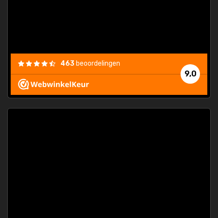
463
beoordelingen
9,0