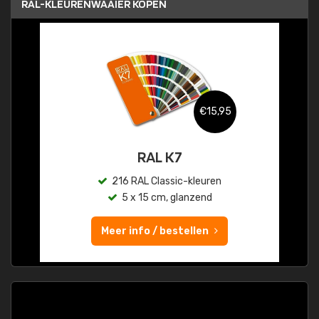
RAL-KLEURENWAAIER KOPEN
€15,95
RAL K7
216 RAL Classic-kleuren
5 x 15 cm, glanzend
Meer info / bestellen