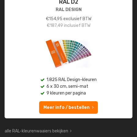
RAL D2
RAL DESIGN
€
154,95
exclusief BTW
€
187,49
inclusief BTW
1.825 RAL Design-kleuren
6 x 30 cm, semi-mat
9 kleuren per pagina
Meer info / bestellen
alle RAL-kleurenwaaiers bekijken