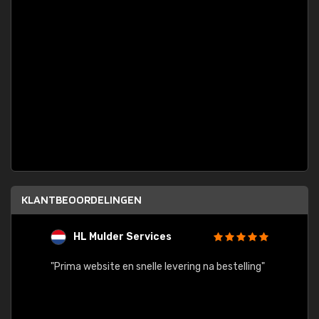
KLANTBEOORDELINGEN
HL Mulder Services
T
"
"Prima website en snelle levering na bestelling"
"Alles