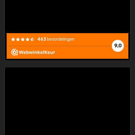
463
beoordelingen
9,0