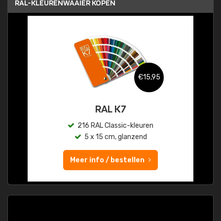
RAL-KLEURENWAAIER KOPEN
€15,95
RAL K7
216 RAL Classic-kleuren
5 x 15 cm, glanzend
Meer info / bestellen