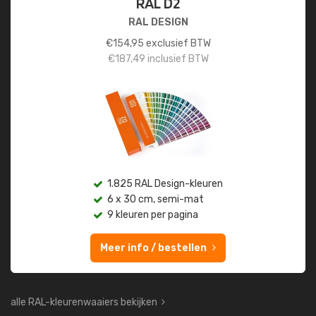
RAL D2
RAL DESIGN
€
154,95
exclusief BTW
€
187,49
inclusief BTW
1.825 RAL Design-kleuren
6 x 30 cm, semi-mat
9 kleuren per pagina
Meer info / bestellen
alle RAL-kleurenwaaiers bekijken