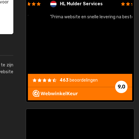
 voor
HL Mulder Services
baar!"
"Prima website en snelle levering na bestelling"
"
te zijn
website
463
beoordelingen
9,0