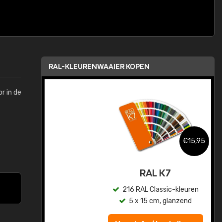
RAL-KLEURENWAAIER KOPEN
r in de
,95
€15,95
sis
RAL K7
en
216 RAL Classic-kleuren
5 x 15 cm, glanzend