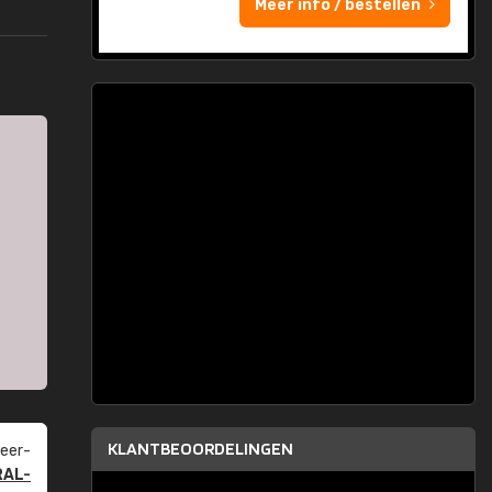
Meer info / bestellen
KLANTBEOORDELINGEN
eer­
RAL-