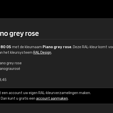
no grey rose
 80 05
met de kleurnaam
Piano grey rose
. Deze RAL-kleur komt voo
van het kleursysteem
RAL Design
.
iano grey rose
ianograurosé
€15
8,45
RAL K7 op waterba
t een account uw eigen RAL-kleurverzamelingen maken.
216 RAL Classic-kleur
Dan kunt u gratis een
account aanmaken
.
5 x 15 cm, glanzend