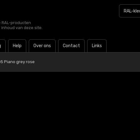
le RAL-producten
e inhoud van deze site.
g
Help
Over ons
Contact
Links
5 Piano grey rose