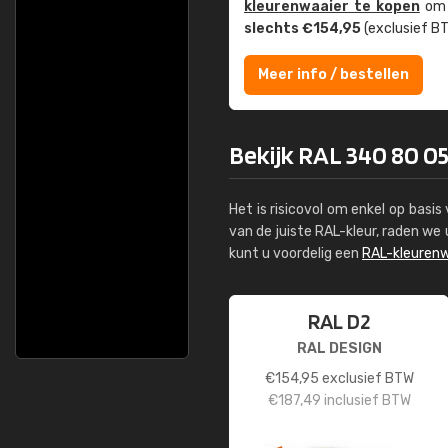
kleuren­waaier te kopen
om z
slechts €154,95
(exclusief BT
Meer info / bestellen
Bekijk RAL 340 80 05
Het is risicovol om enkel op basi
van de juiste RAL-kleur, raden w
kunt u voordelig een
RAL-kleurenw
RAL D2
RAL DESIGN
€
154,95
exclusief BTW
€
187,49
inclusief BTW