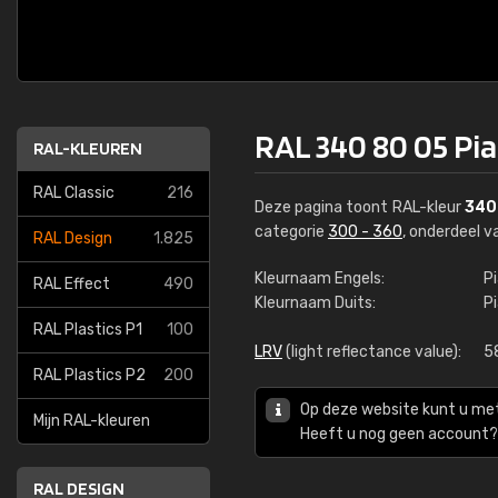
RAL 340 80 05 Pia
RAL-KLEUREN
RAL Classic
216
Deze pagina toont RAL-kleur
340
categorie
300 - 360
, onderdeel 
RAL Design
1.825
Kleurnaam Engels:
P
RAL Effect
490
Kleurnaam Duits:
P
RAL Plastics P1
100
LRV
(light reflectance value):
5
RAL Plastics P2
200
Op deze website kunt u me
Mijn RAL-kleuren
Heeft u nog geen account? 
RAL DESIGN