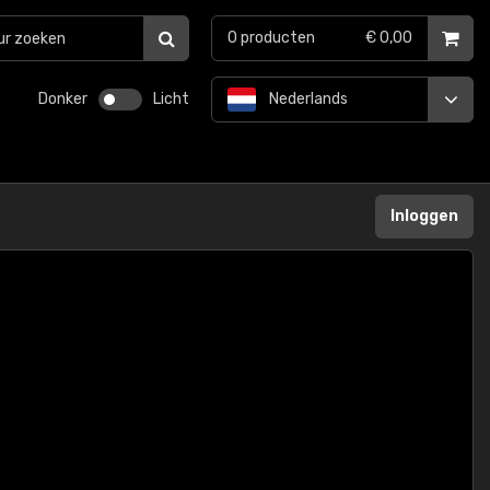
0
producten
€ 0,00
Donker
Licht
Nederlands
Inloggen