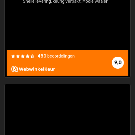
egards
"Snelle levering, keurig verpakt. Mooie waaier"
els.
econd
/my-
ding
480
beoordelingen
e
9,0
 and