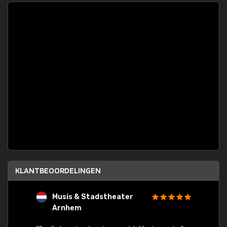
KLANTBEOORDELINGEN
Musis & Stadstheater
L
Arnhem
rt.
"Rapid