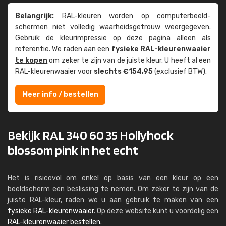
Belangrijk:
RAL-kleuren worden op computer­beeld­
schermen niet volledig waarheids­­getrouw weer­gegeven.
Gebruik de kleur­impressie op deze pagina alleen als
referentie. We raden aan een
fysieke RAL-kleuren­waaier
te kopen
om zeker te zijn van de juiste kleur. U heeft al een
RAL-kleuren­waaier voor
slechts €154,95
(exclusief BTW).
Meer info / bestellen
Bekijk RAL 340 60 35 Hollyhock
blossom pink in het echt
Het is risicovol om enkel op basis van een kleur op een
beeldscherm een beslissing te nemen. Om zeker te zijn van de
juiste RAL-kleur, raden we u aan gebruik te maken van een
fysieke RAL-kleurenwaaier
. Op deze website kunt u voordelig een
RAL-kleurenwaaier bestellen
.