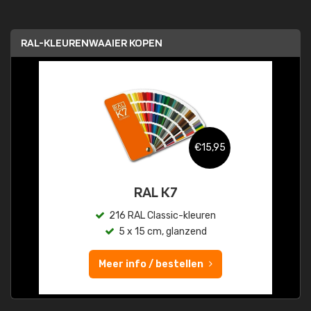
RAL-KLEURENWAAIER KOPEN
€15,95
RAL K7
216 RAL Classic-kleuren
5 x 15 cm, glanzend
Meer info / bestellen