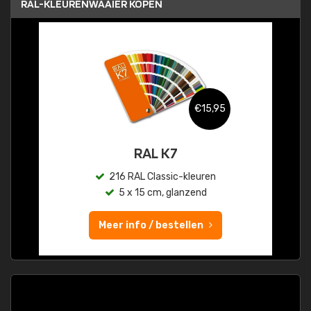
RAL-KLEURENWAAIER KOPEN
€15,95
RAL K7
216 RAL Classic-kleuren
5 x 15 cm, glanzend
Meer info / bestellen