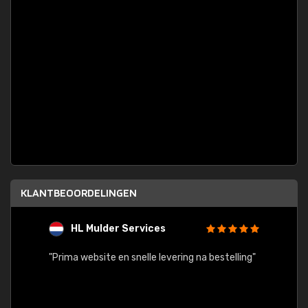
KLANTBEOORDELINGEN
HL Mulder Services
T
"
"Prima website en snelle levering na bestelling"
"Alles