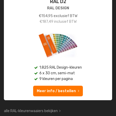
RAL D2
RAL DESIGN
€
154,95
exclusief BTW
€
187,49
inclusief BTW
1.825 RAL Design-kleuren
6 x 30 cm, semi-mat
9 kleuren per pagina
Meer info / bestellen
alle RAL-kleurenwaaiers bekijken