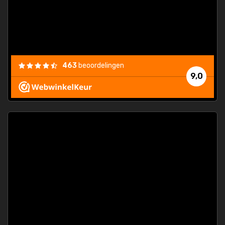
463
beoordelingen
9,0