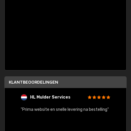
KLANTBEOORDELINGEN
HL Mulder Services
T
"
"Prima website en snelle levering na bestelling"
"Alles