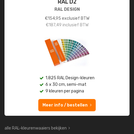
RAL D2
RAL DESIGN
€
154,95
exclusief BTW
€
187,49
inclusief BTW
1.825 RAL Design-kleuren
6 x 30 cm, semi-mat
9 kleuren per pagina
Meer info / bestellen
alle RAL-kleurenwaaiers bekijken