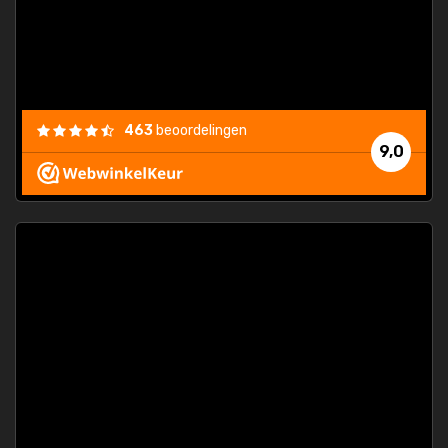
463
beoordelingen
9,0