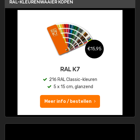
RAL-KLEURENWAAIER KOPEN
€15,95
RAL K7
216 RAL Classic-kleuren
5 x 15 cm, glanzend
Meer info / bestellen