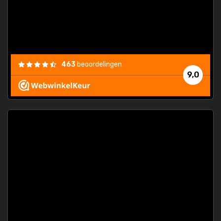
463
beoordelingen
9,0