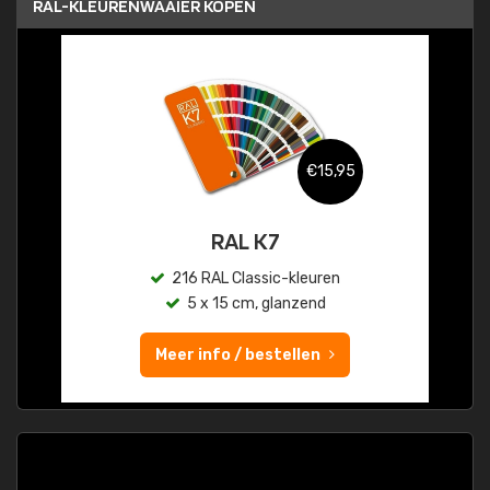
RAL-KLEURENWAAIER KOPEN
€15,95
RAL K7
216 RAL Classic-kleuren
5 x 15 cm, glanzend
Meer info / bestellen