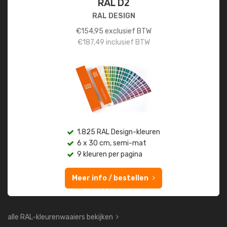
RAL D2
RAL DESIGN
€
154,95
exclusief BTW
€
187,49
inclusief BTW
1.825 RAL Design-kleuren
6 x 30 cm, semi-mat
9 kleuren per pagina
Meer info / bestellen
alle RAL-kleurenwaaiers bekijken