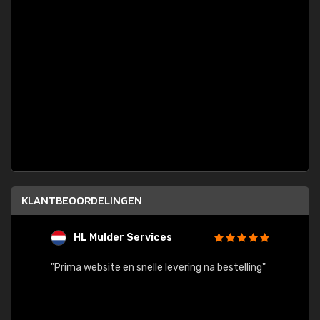
KLANTBEOORDELINGEN
HL Mulder Services
T
"
"Prima website en snelle levering na bestelling"
"Alles