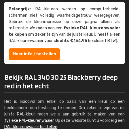
Belangrijk:
RAL-kleuren worden op computer­beeld­
schermen niet volledig waarheids­­getrouw weer­gegeven.
Gebruik de kleur­impressie op deze pagina alleen als
referentie. We raden aan een
fysieke RAL-kleuren­waaier
te kopen
om zeker te zijn van de juiste kleur. U heeft al een
RAL-kleuren­waaier voor
slechts €154,95
(exclusief BTW).
Meer info / bestellen
Bekijk RAL 340 30 25 Blackberry deep
red in het echt
Het is risicovol om enkel op basis van een kleur op een
beeldscherm een beslissing te nemen. Om zeker te zijn van de
juiste RAL-kleur, raden we u aan gebruik te maken van een
fysieke RAL-kleurenwaaier
. Op deze website kunt u voordelig een
RAL-kleurenwaaier bestellen
.