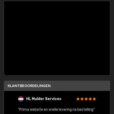
KLANTBEOORDELINGEN
HL Mulder Services
T
"
"Prima website en snelle levering na bestelling"
"Alles