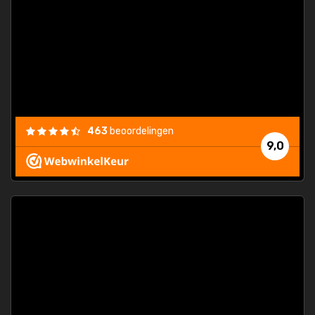
463
beoordelingen
9,0