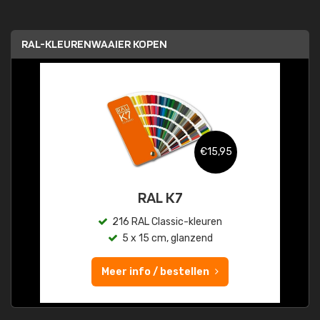
RAL-KLEURENWAAIER KOPEN
€15,95
RAL K7
216 RAL Classic-kleuren
5 x 15 cm, glanzend
Meer info / bestellen