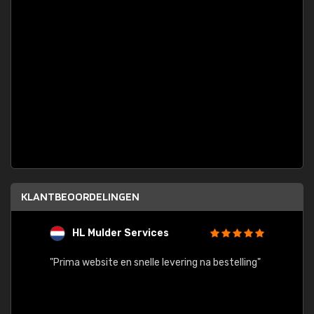
KLANTBEOORDELINGEN
HL Mulder Services
T
"
"Prima website en snelle levering na bestelling"
"Alles