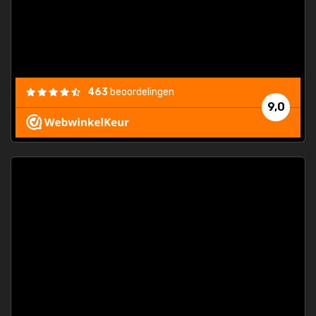
463
beoordelingen
9,0