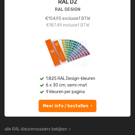
RAL D2
RAL DESIGN
€
154,95
exclusief BTW
€
187,49
inclusief BTW
1.825 RAL Design-kleuren
6 x 30 cm, semi-mat
9 kleuren per pagina
Meer info / bestellen
alle RAL-kleurenwaaiers bekijken