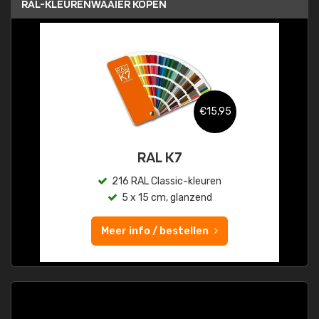
RAL-KLEURENWAAIER KOPEN
€15,95
RAL K7
216 RAL Classic-kleuren
5 x 15 cm, glanzend
Meer info / bestellen