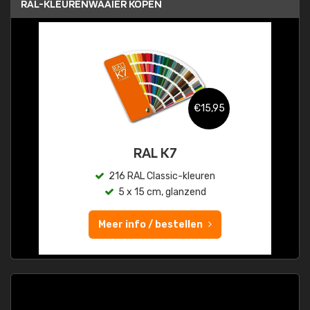
RAL-KLEURENWAAIER KOPEN
€15,95
RAL K7
216 RAL Classic-kleuren
5 x 15 cm, glanzend
Meer info / bestellen