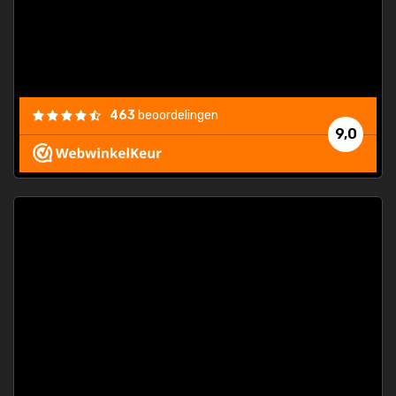
463
beoordelingen
9,0