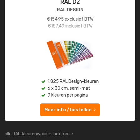
RAL D2
RAL DESIGN
€
154,95
exclusief BTW
€
187,49
inclusief BTW
1.825 RAL Design-kleuren
6 x 30 cm, semi-mat
9 kleuren per pagina
Meer info / bestellen
alle RAL-kleurenwaaiers bekijken