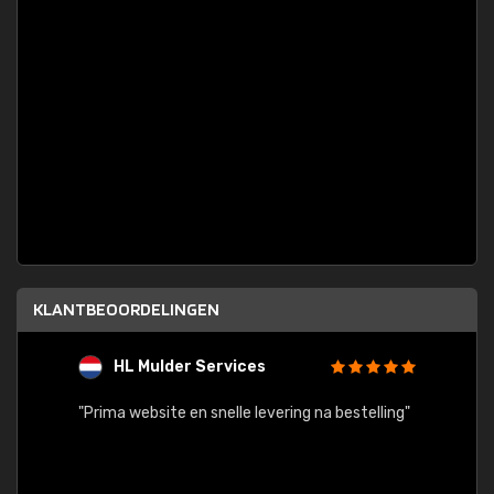
KLANTBEOORDELINGEN
HL Mulder Services
T
"
"Prima website en snelle levering na bestelling"
"Alles