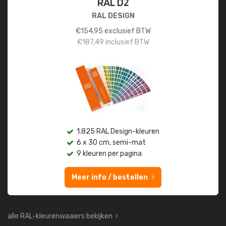
RAL D2
RAL DESIGN
€
154,95
exclusief BTW
€
187,49
inclusief BTW
1.825 RAL Design-kleuren
6 x 30 cm, semi-mat
9 kleuren per pagina
Meer info / bestellen
alle RAL-kleurenwaaiers bekijken