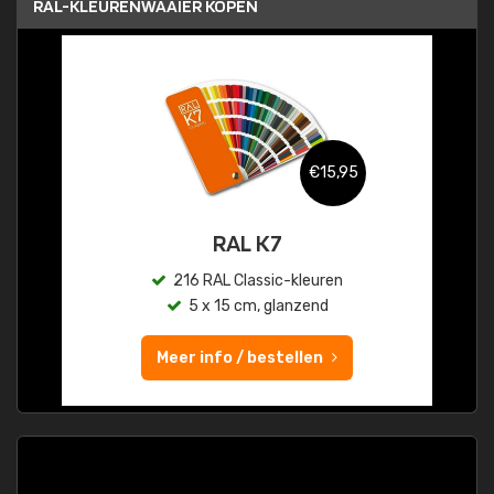
RAL-KLEURENWAAIER KOPEN
€15,95
RAL K7
216 RAL Classic-kleuren
5 x 15 cm, glanzend
Meer info / bestellen