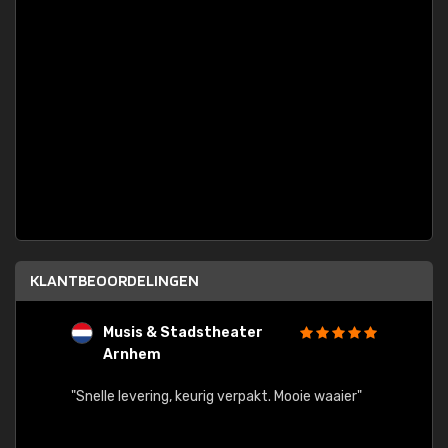
KLANTBEOORDELINGEN
Musis & Stadstheater
L
Arnhem
rt.
"Rapid
egards
"Snelle levering, keurig verpakt. Mooie waaier"