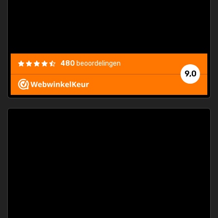
els.
econd
/my-
ding
480
beoordelingen
e
9,0
 and