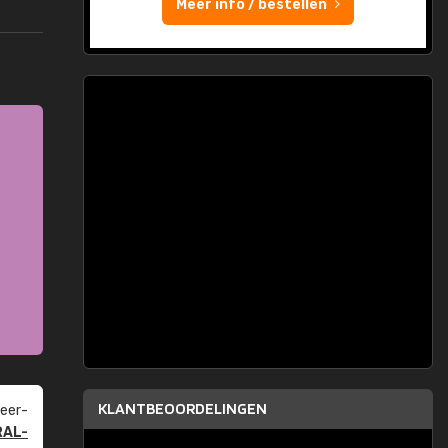
Meer info / bestellen
KLANTBEOORDELINGEN
eer­
RAL-