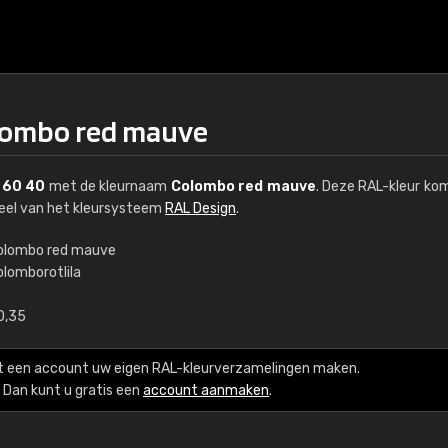
olombo red mauve
 60 40
met de kleurnaam
Colombo red mauve
. Deze RAL-kleur ko
deel van het kleursysteem
RAL Design
.
olombo red mauve
olomborotlila
€15
0,35
RAL K7 op waterba
t een account uw eigen RAL-kleurverzamelingen maken.
216 RAL Classic-kleur
Dan kunt u gratis een
account aanmaken
.
5 x 15 cm, glanzend