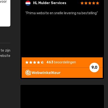
 voor
HL Mulder Services
baar!"
"Prima website en snelle levering na bestelling"
"
te zijn
website
463
beoordelingen
9,0