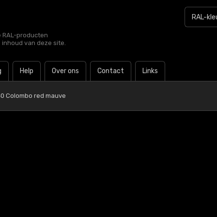
le RAL-producten
e inhoud van deze site.
g
Help
Over ons
Contact
Links
40 Colombo red mauve