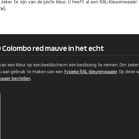
eker te zijn van de juiste kleur. U heeft al een RAL-kleuren­waaier
Kambier BV
W).
"Super snelle service en zeer betaal
0 Colombo red mauve in het echt
s van een kleur op een beeldscherm een beslissing te nemen. Om zeker 
e u aan gebruik te maken van een
fysieke RAL-kleurenwaaier
. Op deze 
aaier bestellen
.