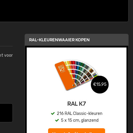
RAL-KLEURENWAAIER KOPEN
mt voor
,95
€15,95
sis
RAL K7
en
216 RAL Classic-kleuren
5 x 15 cm, glanzend