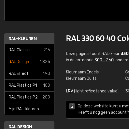
RAL 330 60 40 C
RAL-KLEUREN
RAL Classic
216
Deze pagina toont RAL-kleur
330
in de categorie
300 - 360
, onder
RAL Design
1.825
Kleurnaam Engels:
C
RAL Effect
490
Kleurnaam Duits:
C
RAL Plastics P1
100
LRV
(light reflectance value):
3
RAL Plastics P2
200
Op deze website kunt u me
Mijn RAL-kleuren
Heeft u nog geen account? 
RAL DESIGN