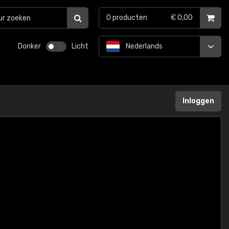
0
producten
€ 0,00
Donker
Licht
Nederlands
Inloggen