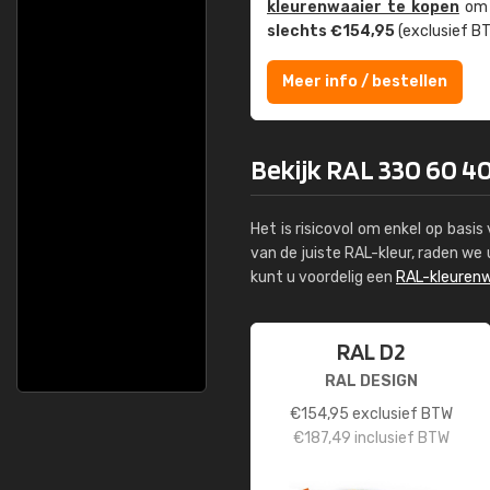
kleuren­waaier te kopen
om z
slechts €154,95
(exclusief BT
Meer info / bestellen
Bekijk RAL 330 60 4
Het is risicovol om enkel op basi
van de juiste RAL-kleur, raden w
kunt u voordelig een
RAL-kleurenw
RAL D2
RAL DESIGN
€
154,95
exclusief BTW
€
187,49
inclusief BTW