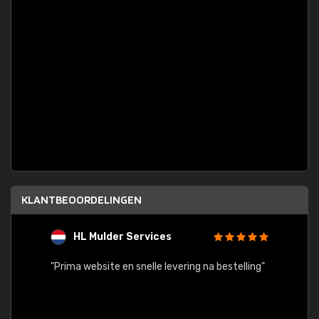
KLANTBEOORDELINGEN
HL Mulder Services
T
"
"Prima website en snelle levering na bestelling"
"Alles