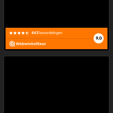
463
beoordelingen
9,0