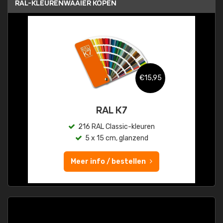
RAL-KLEURENWAAIER KOPEN
€15,95
RAL K7
216 RAL Classic-kleuren
5 x 15 cm, glanzend
Meer info / bestellen