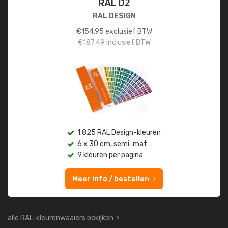
RAL D2
RAL DESIGN
€
154,95
exclusief BTW
€
187,49
inclusief BTW
1.825 RAL Design-kleuren
6 x 30 cm, semi-mat
9 kleuren per pagina
Meer info / bestellen
alle RAL-kleurenwaaiers bekijken