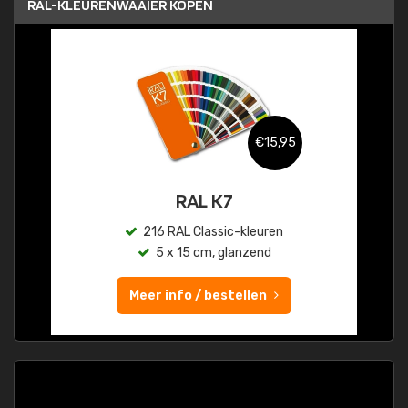
RAL-KLEURENWAAIER KOPEN
€15,95
RAL K7
216 RAL Classic-kleuren
5 x 15 cm, glanzend
Meer info / bestellen