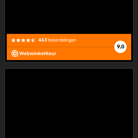
463
beoordelingen
9,0