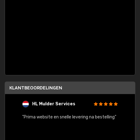
KLANTBEOORDELINGEN
HL Mulder Services
T
"
"Prima website en snelle levering na bestelling"
"Alles