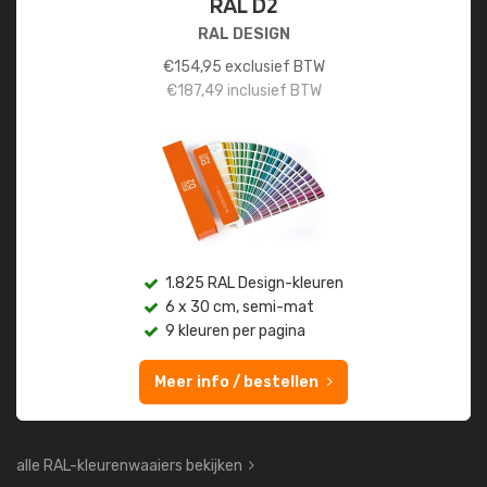
RAL D2
RAL DESIGN
€
154,95
exclusief BTW
€
187,49
inclusief BTW
1.825 RAL Design-kleuren
6 x 30 cm, semi-mat
9 kleuren per pagina
Meer info / bestellen
alle RAL-kleurenwaaiers bekijken