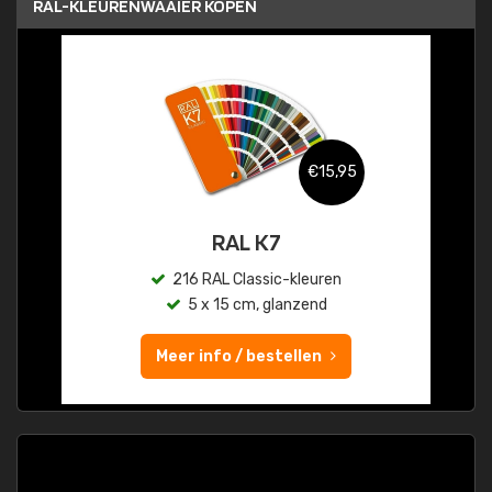
RAL-KLEURENWAAIER KOPEN
€15,95
RAL K7
216 RAL Classic-kleuren
5 x 15 cm, glanzend
Meer info / bestellen