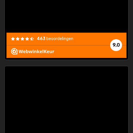
463
beoordelingen
9,0