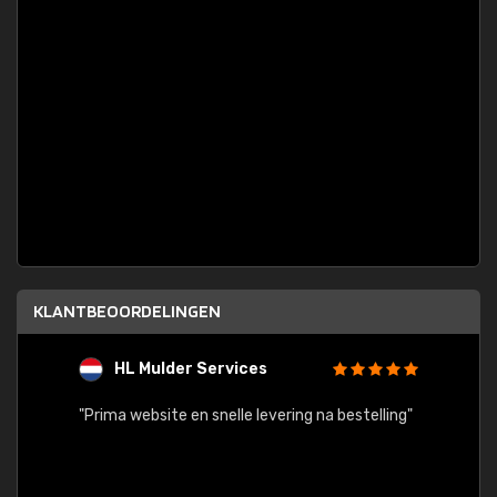
KLANTBEOORDELINGEN
HL Mulder Services
T
"
"Prima website en snelle levering na bestelling"
"Alles