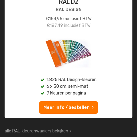
RAL D2
RAL DESIGN
€
154,95
exclusief BTW
€
187,49
inclusief BTW
1.825 RAL Design-kleuren
6 x 30 cm, semi-mat
9 kleuren per pagina
Meer info / bestellen
alle RAL-kleurenwaaiers bekijken