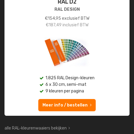
RAL D2
RAL DESIGN
€
154,95
exclusief BTW
€
187,49
inclusief BTW
1.825 RAL Design-kleuren
6 x 30 cm, semi-mat
9 kleuren per pagina
Meer info / bestellen
alle RAL-kleurenwaaiers bekijken