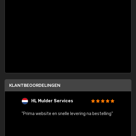
KLANTBEOORDELINGEN
HL Mulder Services
T
"
"Prima website en snelle levering na bestelling"
"Alles