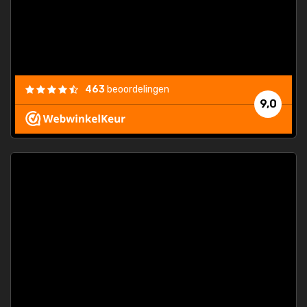
463
beoordelingen
9,0