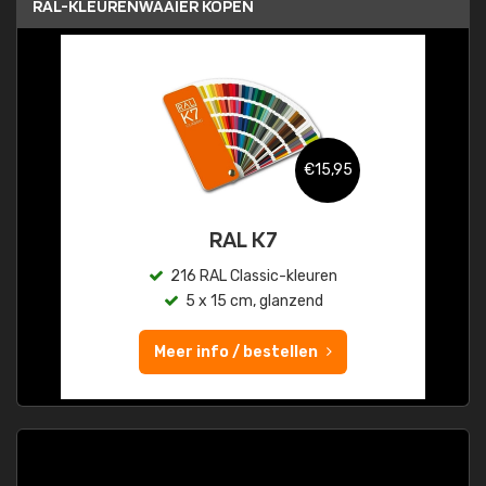
RAL-KLEURENWAAIER KOPEN
€15,95
RAL K7
216 RAL Classic-kleuren
5 x 15 cm, glanzend
Meer info / bestellen