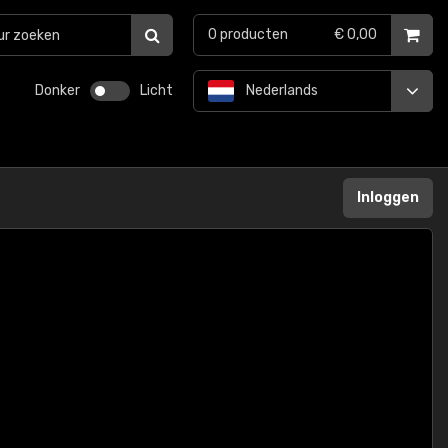
0
producten
€ 0,00
Donker
Licht
Nederlands
Inloggen