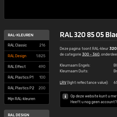
RAL 320 85 05 Bl
RAL-KLEUREN
RAL Classic
216
Deze pagina toont RAL-kleur
320
de categorie
300 - 360
, onderde
RAL Design
1.825
Kleurnaam Engels:
B
RAL Effect
490
Kleurnaam Duits:
B
RAL Plastics P1
100
LRV
(light reflectance value):
6
RAL Plastics P2
200
Op deze website kunt u me
Mijn RAL-kleuren
Heeft u nog geen account? 
RAL DESIGN