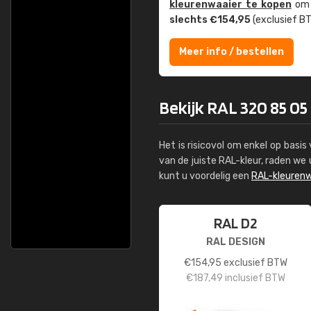
kleuren­waaier te kopen
om z
slechts €154,95
(exclusief BT
Meer info / bestellen
Bekijk RAL 320 85 05
Het is risicovol om enkel op basi
van de juiste RAL-kleur, raden w
kunt u voordelig een
RAL-kleurenw
RAL D2
RAL DESIGN
€
154,95
exclusief BTW
€
187,49
inclusief BTW