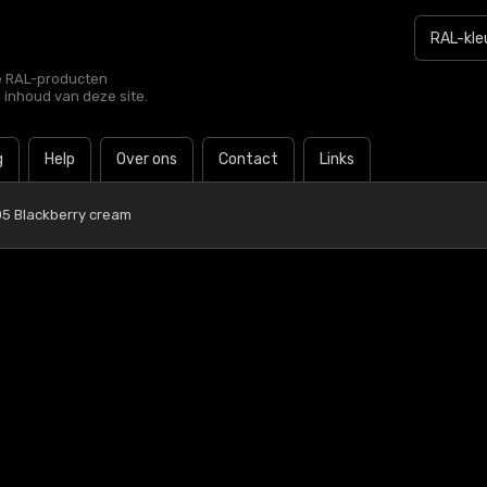
le RAL-producten
e inhoud van deze site.
g
Help
Over ons
Contact
Links
05 Blackberry cream