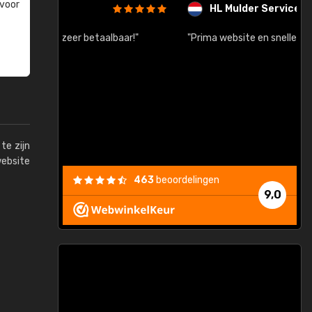
 voor
HL Mulder Services
baar!"
"Prima website en snelle levering na bestelling"
"
te zijn
website
463
beoordelingen
9,0