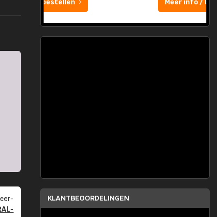
Meer info / bestellen
KLANTBEOORDELINGEN
eer­
RAL-