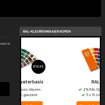
RAL-KLEURENWAAIER KOPEN
voor in
,95
€15,95
sis
RAL K7
en
216 RAL Classic-kleuren
5 x 15 cm, glanzend