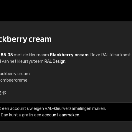
ackberry cream
 85 05
met de kleurnaam
Blackberry cream
. Deze RAL-kleur komt 
el van het kleursysteem
RAL Design
.
lackberry cream
rombeercreme
€15
5,19
RAL K7 op waterba
t een account uw eigen RAL-kleurverzamelingen maken.
216 RAL Classic-kleur
Dan kunt u gratis een
account aanmaken
.
5 x 15 cm, glanzend