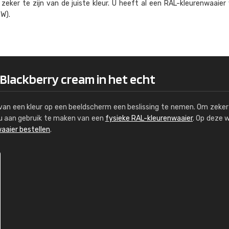
eker te zijn van de juiste kleur. U heeft al een RAL-kleuren­waaier
Kambier BV
W).
"Super snelle service en zeer betaal
 Blackberry cream in het echt
s van een kleur op een beeldscherm een beslissing te nemen. Om zeker 
e u aan gebruik te maken van een
fysieke RAL-kleurenwaaier
. Op deze 
aaier bestellen
.