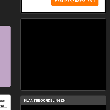
Meer info / bestellen
KLANTBEOORDELINGEN
eer­
RAL-