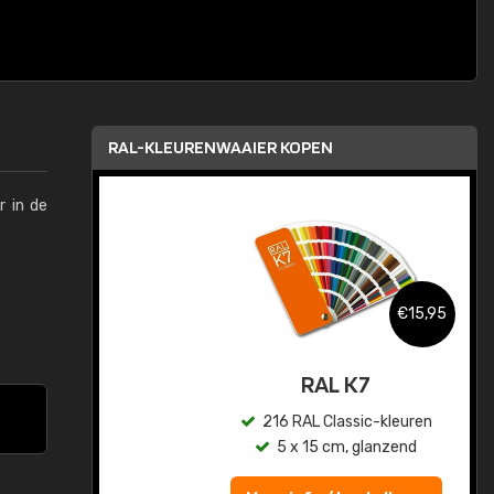
RAL-KLEURENWAAIER KOPEN
r in de
,95
€15,95
sis
RAL K7
en
216 RAL Classic-kleuren
5 x 15 cm, glanzend