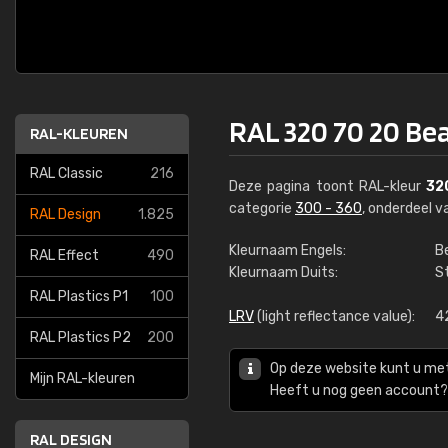
RAL 320 70 20 Bea
RAL-KLEUREN
RAL Classic
216
Deze pagina toont RAL-kleur
32
categorie
300 - 360
, onderdeel 
RAL Design
1.825
Kleurnaam Engels:
Be
RAL Effect
490
Kleurnaam Duits:
S
RAL Plastics P1
100
LRV
(light reflectance value):
4
RAL Plastics P2
200
Op deze website kunt u me
Mijn RAL-kleuren
Heeft u nog geen account? 
RAL DESIGN