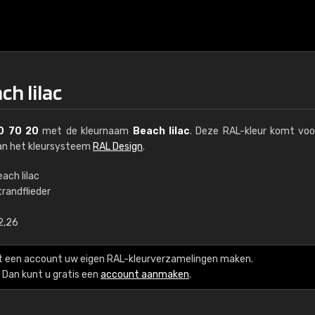
ch lilac
0 70 20
met de kleurnaam
Beach lilac
. Deze RAL-kleur komt voo
van het kleursysteem
RAL Design
.
ach lilac
trandflieder
€15
2,26
RAL K7 op waterba
t een account uw eigen RAL-kleurverzamelingen maken.
216 RAL Classic-kleur
Dan kunt u gratis een
account aanmaken
.
5 x 15 cm, glanzend