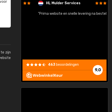
 voor
HL Mulder Services
baar!"
"Prima website en snelle levering na bestelling"
"
te zijn
website
463
beoordelingen
9,0