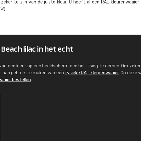
eker te zijn van de juiste kleur. U heeft al een RAL-kleuren­waaier
Kambier BV
W).
"Super snelle service en zeer betaal
Beach lilac in het echt
s van een kleur op een beeldscherm een beslissing te nemen. Om zeker 
e u aan gebruik te maken van een
fysieke RAL-kleurenwaaier
. Op deze 
aaier bestellen
.