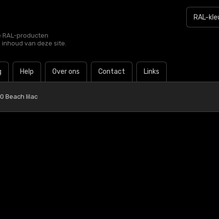
le RAL-producten
e inhoud van deze site.
g
Help
Over ons
Contact
Links
0 Beach lilac