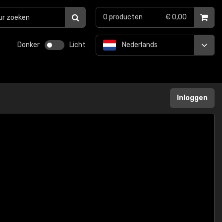
0
producten
€ 0,00
Donker
Licht
Nederlands
Inloggen