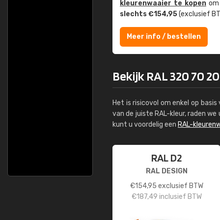
kleuren­waaier te kopen
om z
slechts €154,95
(exclusief BT
Meer info / bestellen
Bekijk RAL 320 70 20 
Het is risicovol om enkel op basi
van de juiste RAL-kleur, raden w
kunt u voordelig een
RAL-kleurenw
RAL D2
RAL DESIGN
€
154,95
exclusief BTW
€
187,49
inclusief BTW