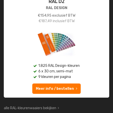
RAL D2
RAL DESIGN
€
154,95
exclusief BTW
€
187,49
inclusief BTW
1.825 RAL Design-kleuren
6 x 30 cm, semi-mat
9 kleuren per pagina
Meer info / bestellen
alle RAL-kleurenwaaiers bekijken