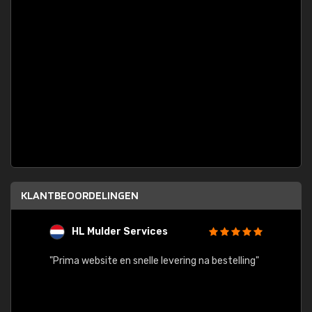
KLANTBEOORDELINGEN
HL Mulder Services
T
"
"Prima website en snelle levering na bestelling"
"Alles