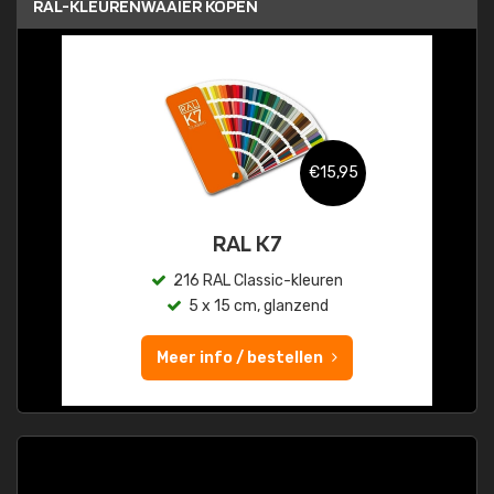
RAL-KLEURENWAAIER KOPEN
€15,95
RAL K7
216 RAL Classic-kleuren
5 x 15 cm, glanzend
Meer info / bestellen