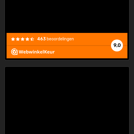
463
beoordelingen
9,0