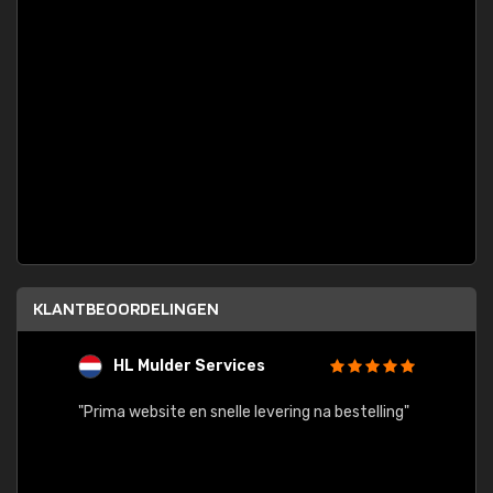
KLANTBEOORDELINGEN
HL Mulder Services
T
"
"Prima website en snelle levering na bestelling"
"Alles