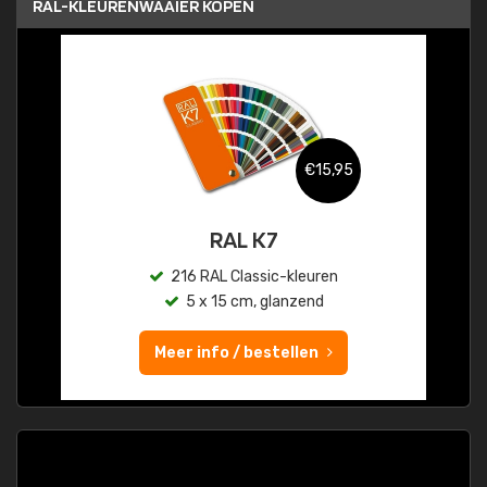
RAL-KLEURENWAAIER KOPEN
€15,95
RAL K7
216 RAL Classic-kleuren
5 x 15 cm, glanzend
Meer info / bestellen