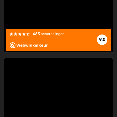
463
beoordelingen
9,0