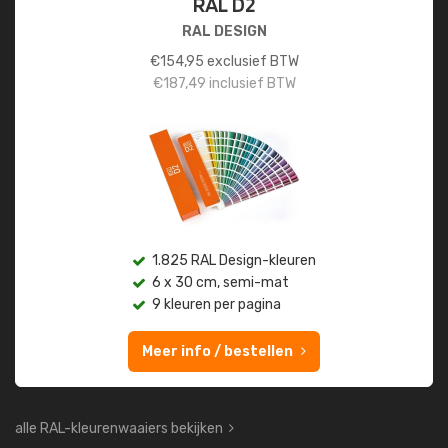
RAL D2
RAL DESIGN
€
154,95
exclusief BTW
€
187,49
inclusief BTW
1.825 RAL Design-kleuren
6 x 30 cm, semi-mat
9 kleuren per pagina
Meer info / bestellen
alle RAL-kleurenwaaiers bekijken