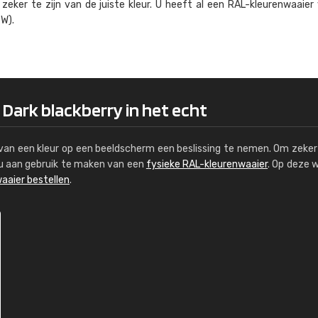
eker te zijn van de juiste kleur. U heeft al een RAL-kleuren­waaier
Kambier BV
W).
"Super snelle service en zeer betaal
 Dark blackberry in het echt
s van een kleur op een beeldscherm een beslissing te nemen. Om zeker 
e u aan gebruik te maken van een
fysieke RAL-kleurenwaaier
. Op deze 
aaier bestellen
.