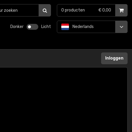
0
producten
€ 0,00
Donker
Licht
Nederlands
Inloggen