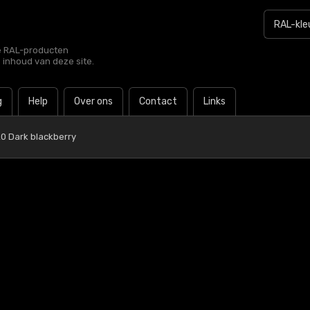
le RAL-producten
e inhoud van deze site.
g
Help
Over ons
Contact
Links
0 Dark blackberry