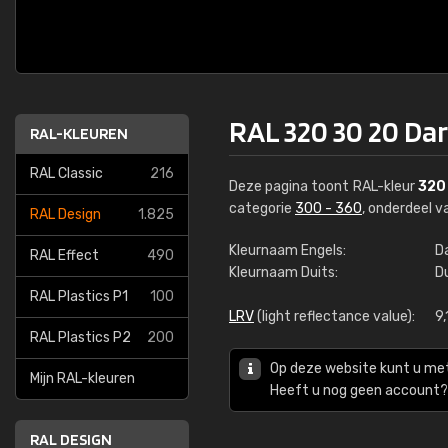
RAL 320 30 20 Da
RAL-KLEUREN
RAL Classic
216
Deze pagina toont RAL-kleur
320
categorie
300 - 360
, onderdeel 
RAL Design
1.825
Kleurnaam Engels:
D
RAL Effect
490
Kleurnaam Duits:
D
RAL Plastics P1
100
LRV
(light reflectance value):
9,
RAL Plastics P2
200
Op deze website kunt u me
Mijn RAL-kleuren
Heeft u nog geen account? 
RAL DESIGN