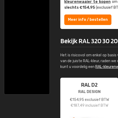
kleuren­waaier te kopen
om z
slechts €154,95
(exclusief BT
Meer info / bestellen
Bekijk RAL 320 30 20
Het is risicovol om enkel op basi
van de juiste RAL-kleur, raden w
kunt u voordelig een
RAL-kleurenw
RAL D2
RAL DESIGN
€
154,95
exclusief BTW
€
187,49
inclusief BTW