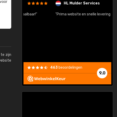
 voor
HL Mulder Services
baar!"
"Prima website en snelle levering na bestelling"
"
te zijn
website
463
beoordelingen
9,0