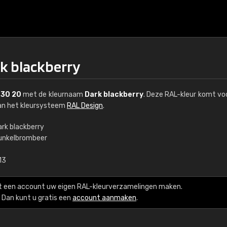
rk blackberry
 30 20
met de kleurnaam
Dark blackberry
. Deze RAL-kleur komt voo
van het kleursysteem
RAL Design
.
ark blackberry
unkelbrombeer
€15
13
RAL K7 op waterba
t een account uw eigen RAL-kleurverzamelingen maken.
216 RAL Classic-kleur
Dan kunt u gratis een
account aanmaken
.
5 x 15 cm, glanzend