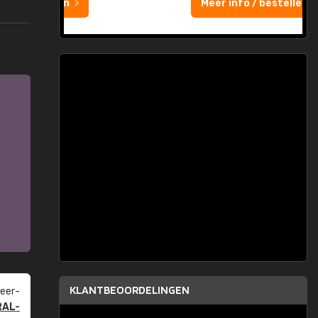
Meer info / bestellen
KLANTBEOORDELINGEN
eer­
RAL-