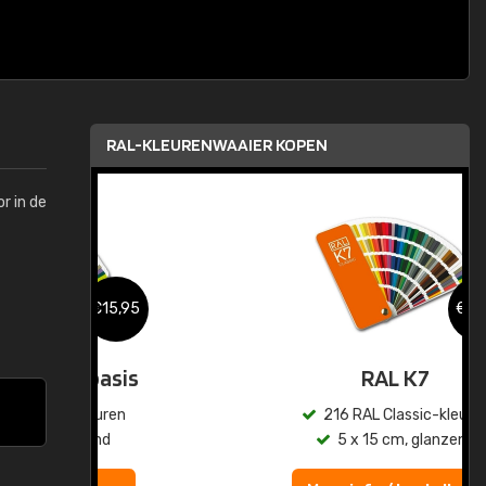
RAL-KLEURENWAAIER KOPEN
r in de
,95
€15,95
sis
RAL K7
en
216 RAL Classic-kleuren
5 x 15 cm, glanzend