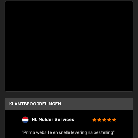
KLANTBEOORDELINGEN
HL Mulder Services
T
"
"Prima website en snelle levering na bestelling"
"Alles