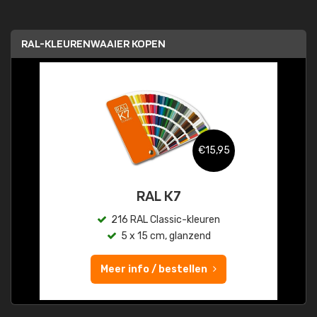
RAL-KLEURENWAAIER KOPEN
€15,95
RAL K7
216 RAL Classic-kleuren
5 x 15 cm, glanzend
Meer info / bestellen