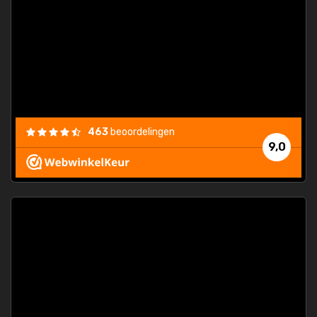
463
beoordelingen
9,0