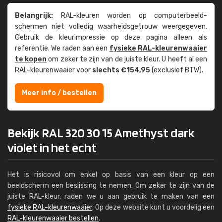
Belangrijk:
RAL-kleuren worden op computer­beeld­
schermen niet volledig waarheids­­getrouw weer­gegeven.
Gebruik de kleur­impressie op deze pagina alleen als
referentie. We raden aan een
fysieke RAL-kleuren­waaier
te kopen
om zeker te zijn van de juiste kleur. U heeft al een
RAL-kleuren­waaier voor
slechts €154,95
(exclusief BTW).
Meer info / bestellen
Bekijk RAL 320 30 15 Amethyst dark
violet in het echt
Het is risicovol om enkel op basis van een kleur op een
beeldscherm een beslissing te nemen. Om zeker te zijn van de
juiste RAL-kleur, raden we u aan gebruik te maken van een
fysieke RAL-kleurenwaaier
. Op deze website kunt u voordelig een
RAL-kleurenwaaier bestellen
.