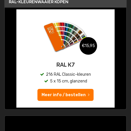
RAL-KLEURENWAAIER KOPEN
€15,95
RAL K7
216 RAL Classic-kleuren
5 x 15 cm, glanzend
Meer info / bestellen