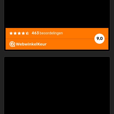
463
beoordelingen
9,0