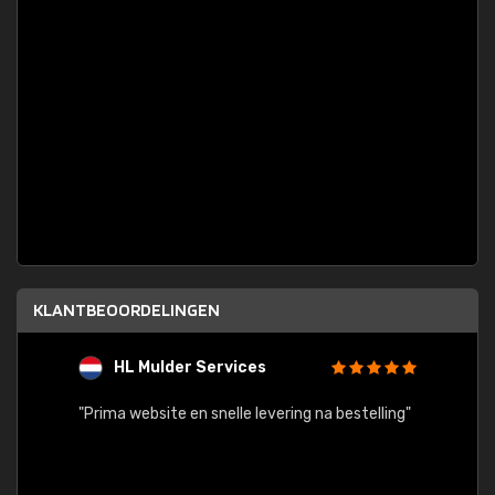
KLANTBEOORDELINGEN
HL Mulder Services
T
"
"Prima website en snelle levering na bestelling"
"Alles