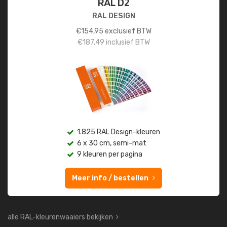
RAL D2
RAL DESIGN
€
154,95
exclusief BTW
€
187,49
inclusief BTW
1.825 RAL Design-kleuren
6 x 30 cm, semi-mat
9 kleuren per pagina
Meer info / bestellen
alle RAL-kleurenwaaiers bekijken