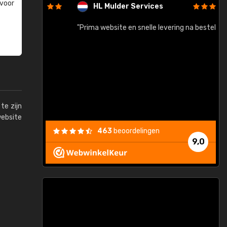
 voor
HL Mulder Services
baar!"
"Prima website en snelle levering na bestelling"
"
te zijn
website
463
beoordelingen
9,0