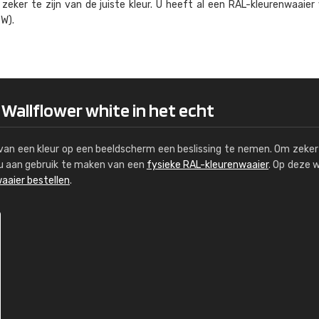
eker te zijn van de juiste kleur. U heeft al een RAL-kleuren­waaier
Kambier BV
W).
"Super snelle service en zeer betaal
 Wallflower white in het echt
s van een kleur op een beeldscherm een beslissing te nemen. Om zeker 
e u aan gebruik te maken van een
fysieke RAL-kleurenwaaier
. Op deze 
aaier bestellen
.