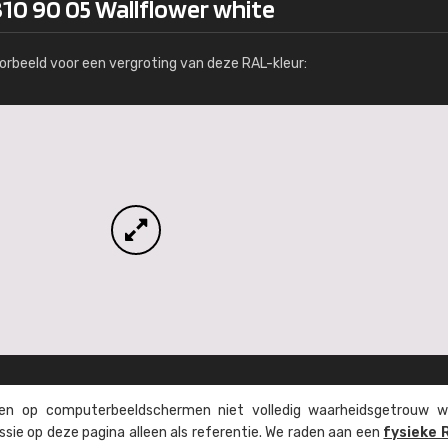
310 90 05 Wallflower white
Meer info / bestellen
orbeeld voor een vergroting van deze RAL-kleur:
n op computer­beeld­schermen niet volledig waarheids­­getrouw w
ssie op deze pagina alleen als referentie. We raden aan een
fysieke 