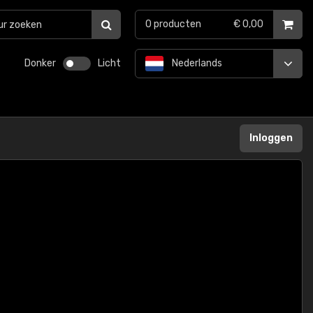
0
producten
€ 0,00
Donker
Licht
Nederlands
Inloggen