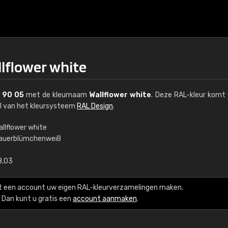
llflower white
 90 05
met de kleurnaam
Wallflower white
. Deze RAL-kleur komt 
el van het kleursysteem
RAL Design
.
allflower white
auerblümchenweiß
€15
8,03
RAL K7 op waterba
t een account uw eigen RAL-kleurverzamelingen maken.
216 RAL Classic-kleur
Dan kunt u gratis een
account aanmaken
.
5 x 15 cm, glanzend