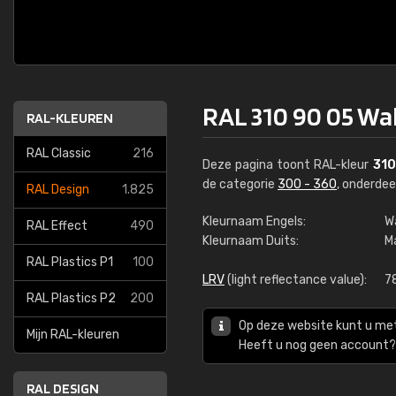
RAL 310 90 05 Wa
RAL-KLEUREN
RAL Classic
216
Deze pagina toont RAL-kleur
310
de categorie
300 - 360
, onderde
RAL Design
1.825
Kleurnaam Engels:
W
RAL Effect
490
Kleurnaam Duits:
M
RAL Plastics P1
100
LRV
(light reflectance value):
7
RAL Plastics P2
200
Op deze website kunt u me
Mijn RAL-kleuren
Heeft u nog geen account? 
RAL DESIGN