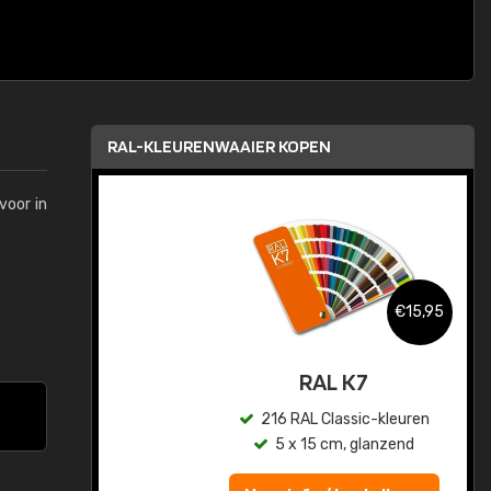
RAL-KLEURENWAAIER KOPEN
voor in
,95
€15,95
sis
RAL K7
en
216 RAL Classic-kleuren
5 x 15 cm, glanzend