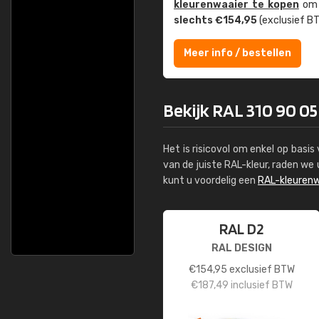
kleuren­waaier te kopen
om z
slechts €154,95
(exclusief BT
Meer info / bestellen
Bekijk RAL 310 90 05
Het is risicovol om enkel op basi
van de juiste RAL-kleur, raden w
kunt u voordelig een
RAL-kleurenw
RAL D2
RAL DESIGN
€
154,95
exclusief BTW
€
187,49
inclusief BTW