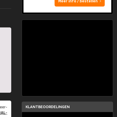
Meer info / bestellen
KLANTBEOORDELINGEN
eer­
RAL-