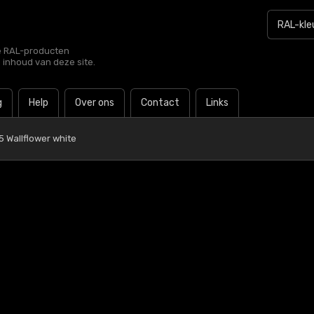
le RAL-producten
e inhoud van deze site.
g
Help
Over ons
Contact
Links
5 Wallflower white